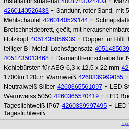
-
Installationsmaterial
4001743024403
Marz
-
4260140526433
Sanduhr, roter Sand, mit 5
-
Mehlschaufel
4260140529144
Schnapslatt
Brotschneidebrett, geölt, mit herausnehmba
-
Holzkopf
4051435056939
Döpper für Hilti
teiliger BI-Metall Lochsägensatz
405143503
-
4051435013468
Diamanttrennscheibe für N
Kohlebürsten für AEG 6,3 x 12,5 x 22 mm
42
1700lm 120cm Warmweiß
4260339999055
-
Neutralweiß Silber
4260365561097
LED St
-
Warmweiss 5050
4260365570419
LED Bo
-
Tageslichtweiß IP67
4260339997495
LED 
Tageslichtweiß
Imp