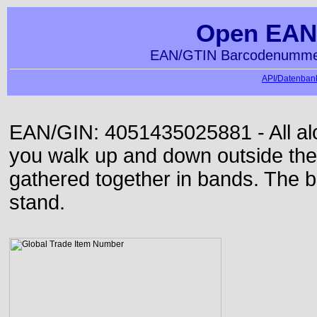
Open EAN
EAN/GTIN Barcodenummer
API/Datenbank
EAN/GIN: 4051435025881 - All alon
you walk up and down outside th
gathered together in bands. The b
stand.