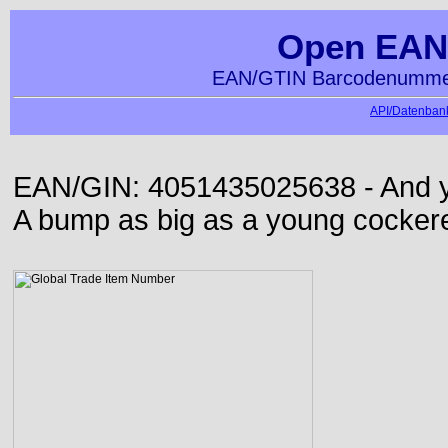
Open EAN
EAN/GTIN Barcodenummer
API/Datenbank
EAN/GIN: 4051435025638 - And yet
A bump as big as a young cockere