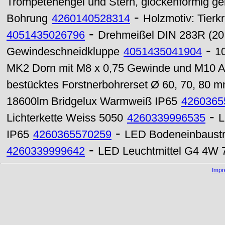
Trompetenengel und Stern, glockenförmig g
-
Bohrung
4260140528314
Holzmotiv: Tier
-
4051435026796
Drehmeißel DIN 283R (20
-
Gewindeschneidkluppe
4051435041904
1
MK2 Dorn mit M8 x 0,75 Gewinde und M10 
bestücktes Forstnerbohrerset Ø 60, 70, 80 
18600lm Bridgelux Warmweiß IP65
4260365
-
Lichterkette Weiss 5050
4260339996535
L
-
IP65
4260365570259
LED Bodeneinbaustr
-
4260339999642
LED Leuchtmittel G4 4W 
Imp