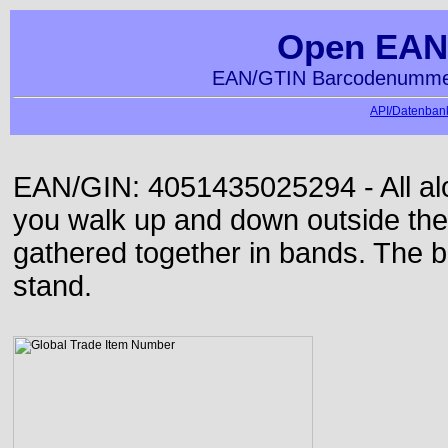
Open EAN
EAN/GTIN Barcodenummer
API/Datenbank
EAN/GIN: 4051435025294 - All alon
you walk up and down outside th
gathered together in bands. The b
stand.