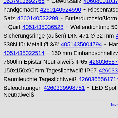
-
0637913692765
Gewürzsalz
4060800103
-
handgemacht
4260140524590
Riesenratsc
-
Satz
4260140522299
Butterdurchstoßform
-
-
Quirl
4051435036528
Wellendichtring 5
Sicherungsringe (außen) DIN 471 Ø 32 mm
-
338N für Metall Ø 3/8'
4051435004794
Har
-
4051435022514
150 mm Einhandschnellz
7600lm Epistar Neutralweiß IP65
426036557
150x150x90mm Tageslichtweiß IP67
426033
Raumleuchte Tageslichtweiß
426036556171
-
Beleuchtungen
4260339998751
LED Spot
Neutralweiß
Imp