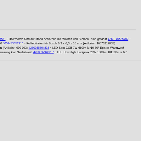
-
-
8581
Holzmotiv: Kind auf Mond schlafend mit Wolken und Sternen, rund gefasst
4260140525702
-
00
4051435052214
Kohlebürsten für Bosch 6,3 x 6,3 x 16 mm (Artikelnr. 1607321900E)
-
 (Artikelnr. 999-043)
4260365564838
LED Spot COB 7W 660lm Mr16 60° Epistar Warmweiß
-
msung klar Neutralweiß
4260339998287
LED Downlight Bridgelux 20W 1800lm 181x83mm 60°