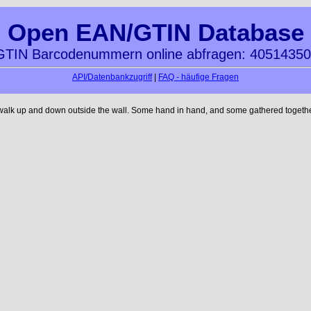
Open EAN/GTIN Database
TIN Barcodenummern online abfragen: 4051435
API/Datenbankzugriff
|
FAQ - häufige Fragen
 walk up and down outside the wall. Some hand in hand, and some gathered together