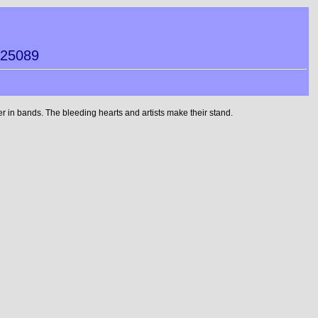
025089
 in bands. The bleeding hearts and artists make their stand.