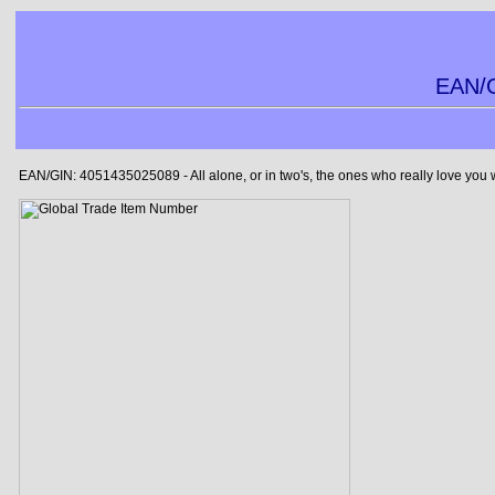
EAN/G
EAN/GIN: 4051435025089 - All alone, or in two's, the ones who really love you