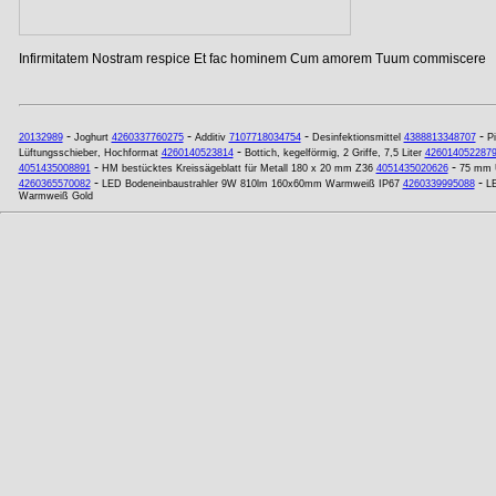
Infirmitatem Nostram respice Et fac hominem Cum amorem Tuum commiscere
-
-
-
-
20132989
Joghurt
4260337760275
Additiv
7107718034754
Desinfektionsmittel
4388813348707
P
-
Lüftungsschieber, Hochformat
4260140523814
Bottich, kegelförmig, 2 Griffe, 7,5 Liter
426014052287
-
-
4051435008891
HM bestücktes Kreissägeblatt für Metall 180 x 20 mm Z36
4051435020626
75 mm U
-
-
4260365570082
LED Bodeneinbaustrahler 9W 810lm 160x60mm Warmweiß IP67
4260339995088
LE
Warmweiß Gold