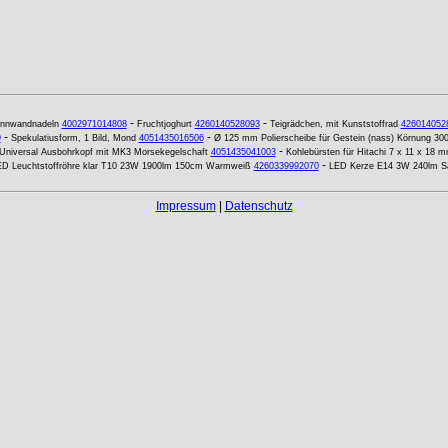
-
-
innwandnadeln
4002971014808
Fruchtjoghurt
4260140528093
Teigrädchen, mit Kunststoffrad
426014052
-
-
9
Spekulatiusform, 1 Bild, Mond
4051435016506
Ø 125 mm Polierscheibe für Gestein (nass) Körnung 30
-
niversal Ausbohrkopf mit MK3 Morsekegelschaft
4051435041003
Kohlebürsten für Hitachi 7 x 11 x 18 mm
-
D Leuchtstoffröhre klar T10 23W 1900lm 150cm Warmweiß
4260339992070
LED Kerze E14 3W 240lm Sa
Impressum
|
Datenschutz