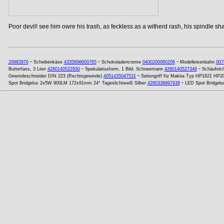
Poor devil! see him owre his trash, as feckless as a witherd rash, his spindle shan
-
-
-
20983970
Scheibenkäse
4335896600765
Schokoladencreme
0400200080206
Modelleisenbahn
007
-
-
Butterfass, 3 Liter
4260140522930
Spekulatiusform, 1 Bild, Schneemann
4260140527348
Schäufelche
-
Gewindeschneider DIN 223 (Rechtsgewinde)
4051435047531
Seitengriff für Makita Typ HP1621 
-
Spot Bridgelux 2x5W 900LM 172x91mm 24° Tageslichtweiß Silber
4260339997938
LED Spot Bridgel