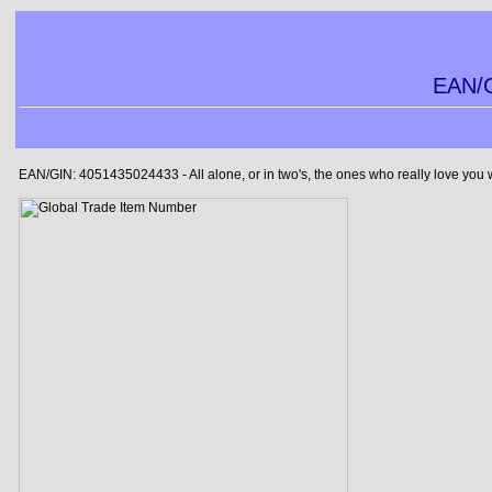
EAN/G
EAN/GIN: 4051435024433 - All alone, or in two's, the ones who really love you