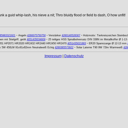
k a guid whip-lash, his nieve a nit; Thro bluidy flood or field to dash, O how unfit!
-
-
-
85983321921
Angeln
4260075750750
Verstärker
4260140528307
Holzmotiv: Tierkreiszeichen Steinbo
-
n mit Stielgriff, geölt
4051435034609
25 teiliges HSS Spiralbohrersatz DIN 338N im Metallkoffer Ø 1-1
-
HP2051 HP2071 HR2020 HR2432 HR2440 HR2450 HR2470
4051435021883
ER20 Spannzange Ø 12-13 mm
-
ux 5W 450LM 91x91x82mm Neutralweiß Eckig
4260365573922
Solar Laterne T90 9W 72lm Warmweiß
426
Impressum
|
Datenschutz