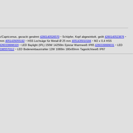
-
-
ck/Capricornus, gezackt gerahmt
4260140526570
Schöpfer, Kopf abgewinkelt, geölt
4260140523876
-
-
3 mm
4051435055192
HSS Lochsäge für Metall Ø 25 mm
4051435010184
M2 x 0,4 HSS
-
-
4260339996320
LED Baylight (IPL) 150W 14250lm Epistar Warmweiß IP65
4260339999031
LED
-
0365570112
LED Bodeneinbaustrahler 12W 1080lm 180x60mm Tageslichtweiß IP67