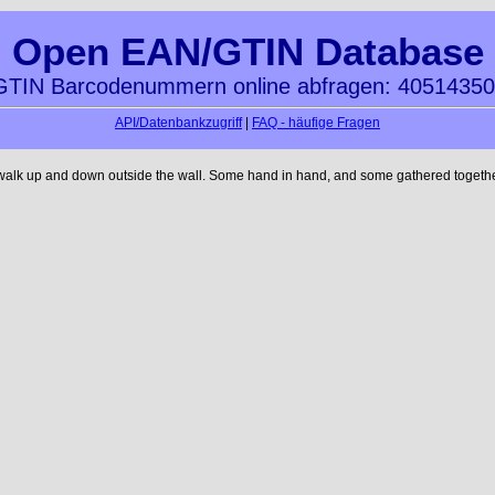
Open EAN/GTIN Database
TIN Barcodenummern online abfragen: 4051435
API/Datenbankzugriff
|
FAQ - häufige Fragen
 walk up and down outside the wall. Some hand in hand, and some gathered together