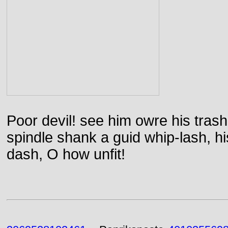
Poor devil! see him owre his trash
spindle shank a guid whip-lash, his 
dash, O how unfit!