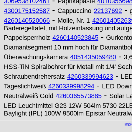
-
3069538102461
Paprikapaste
401035569
-
-
4300175152587
Cappuccino
22137692
-
4260140520066
Molle, Nr. 1
42601405263
Baderegeltafel, mit Holzeinfassung und aufge
-
Pappelsperrholz
4260140523845
Gurkentop
Diamantsegment 10 mm hoch für Diamantbo
-
Überwachungskamera
4051435059480
3,
HSS-TiN Spiralbohrer für Metall mit 1/4' Se
-
Schraubendrehersatz
4260339994623
LED
-
Tageslichtweiß
4260339998294
LED Downl
-
Neutralweiß Gold
4260365573885
Solar L
LED Leuchtmittel G23 12W 504lm 5730 22LE
Baylight (IPL) 100W 9500lm Epistar Neutral
Imp