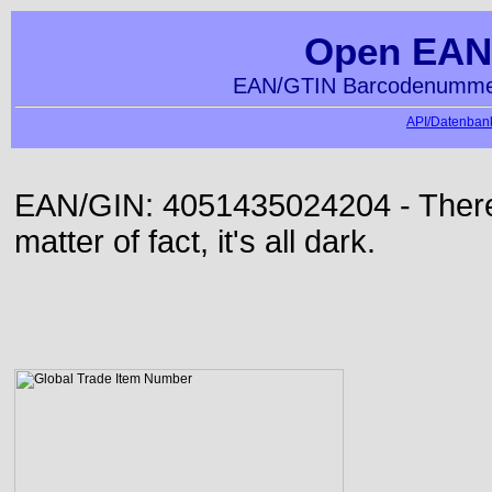
Open EAN
EAN/GTIN Barcodenummer
API/Datenbank
EAN/GIN: 4051435024204 - There 
matter of fact, it's all dark.