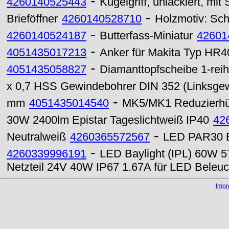
-
4260140525443
Kugelgriff, unlackiert, m
-
Brieföffner
4260140528710
Holzmotiv: Sc
-
4260140524187
Butterfass-Miniatur
42601
-
4051435017213
Anker für Makita Typ HR4
-
4051435058827
Diamanttopfscheibe 1-re
x 0,7 HSS Gewindebohrer DIN 352 (Linksge
-
mm
4051435014540
MK5/MK1 Reduzierhü
30W 2400lm Epistar Tageslichtweiß IP40
42
-
Neutralweiß
4260365572567
LED PAR30 E
-
4260339996191
LED Baylight (IPL) 60W 5
Netzteil 24V 40W IP67 1.67A für LED Beleu
Imp