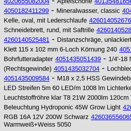
-
4020655082004
Apfelschorle
4013548185
-
4050182411299
Mineralwasser, classic
40
Kelle, oval, mit Lederschlaufe
42601405267
Schneidebrett, rund, mit Saftrille
426014052
-
4260140525481
Distanzschräge, unlackier
Klett 115 x 102 mm 6-Loch Körnung 240
405
-
Bohrfutteradapter
4051435051439
1/4'-1
-
(Rechtsgewinde)
4051435032704
Lochble
-
4051435009584
M18 x 2,5 HSS Gewindebo
LED Streifen 5m 60 LED/m 1008 lm Lichterk
Leuchtstoffröhre klar T8 21W 2000lm 120cm 
Beleuchtung Hydroponic 45W Grow Light
42
RGB 16A 12V 200W Schwarz
42603655606
Warmweiß+Weiss 5050