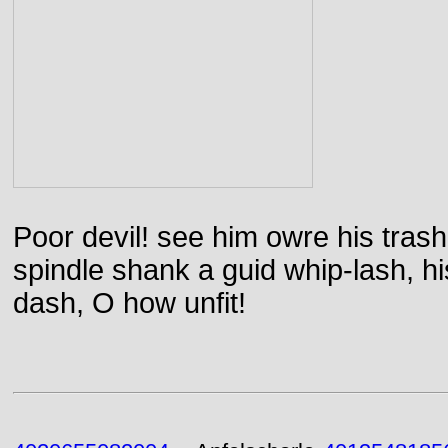
Poor devil! see him owre his trash
spindle shank a guid whip-lash, his 
dash, O how unfit!