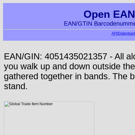
Open EAN
EAN/GTIN Barcodenummer
API/Datenbank
EAN/GIN: 4051435021357 - All alon
you walk up and down outside th
gathered together in bands. The b
stand.