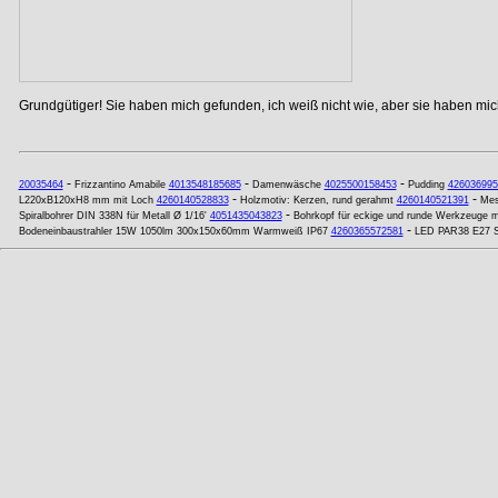
Grundgütiger! Sie haben mich gefunden, ich weiß nicht wie, aber sie haben mich
-
-
-
20035464
Frizzantino Amabile
4013548185685
Damenwäsche
4025500158453
Pudding
426036995
-
-
L220xB120xH8 mm mit Loch
4260140528833
Holzmotiv: Kerzen, rund gerahmt
4260140521391
Mes
-
Spiralbohrer DIN 338N für Metall Ø 1/16'
4051435043823
Bohrkopf für eckige und runde Werkzeuge
-
Bodeneinbaustrahler 15W 1050lm 300x150x60mm Warmweiß IP67
4260365572581
LED PAR38 E27 S