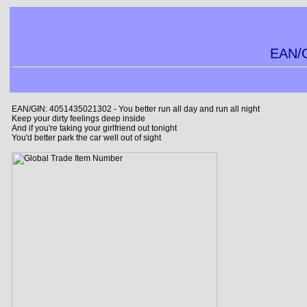
EAN/G
EAN/GIN: 4051435021302 - You better run all day and run all night
Keep your dirty feelings deep inside
And if you're taking your girlfriend out tonight
You'd better park the car well out of sight