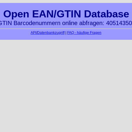
Open EAN/GTIN Database
TIN Barcodenummern online abfragen: 4051435
API/Datenbankzugriff
|
FAQ - häufige Fragen