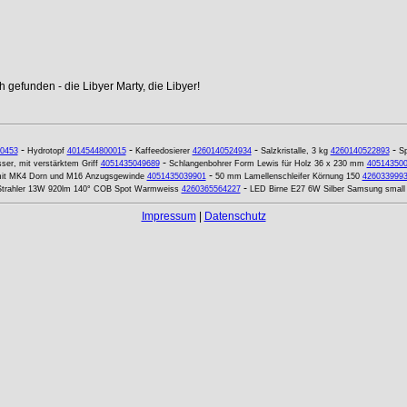
 gefunden - die Libyer Marty, die Libyer!
-
-
-
-
0453
Hydrotopf
4014544800015
Kaffeedosierer
4260140524934
Salzkristalle, 3 kg
4260140522893
Sp
-
ser, mit verstärktem Griff
4051435049689
Schlangenbohrer Form Lewis für Holz 36 x 230 mm
40514350
-
 mit MK4 Dorn und M16 Anzugsgewinde
4051435039901
50 mm Lamellenschleifer Körnung 150
426033999
-
trahler 13W 920lm 140° COB Spot Warmweiss
4260365564227
LED Birne E27 6W Silber Samsung small
Impressum
|
Datenschutz