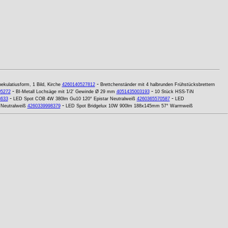
-
ekulatiusform, 1 Bild, Kirche
4260140527812
Brettchenständer mit 4 halbrunden Frühstücksbrettern
-
-
05272
BI-Metall Lochsäge mit 1/2' Gewinde Ø 29 mm
4051435003193
10 Stück HSS-TiN
-
-
3633
LED Spot COB 4W 380lm Gu10 120° Epistar Neutralweiß
4260365570587
LED
-
 Neutralweiß
4260339998379
LED Spot Bridgelux 10W 900lm 188x145mm 57° Warmweiß