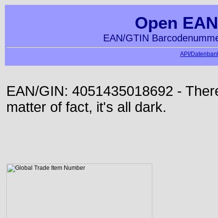
Open EAN
EAN/GTIN Barcodenummer
API/Datenbank
EAN/GIN: 4051435018692 - There 
matter of fact, it's all dark.