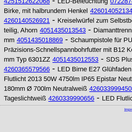
-
4251512622068
LED-Beleuchtung
072287
Birke, mit halbrundem Henkel
42601405213
-
4260140526921
Kreiselwürfel zum Selbstb
-
teilig, Ahorn
4051435013543
Diamanttrenns
-
mm
4051435018869
Schaumpistole für 
Präzisions-Schnellspannbohrfutter mit B12 
-
mm Typ 6301ZZ
4051435012553
SDS Plu
-
4260365579566
LED Birne E27 Glühfaden
Flutlicht 2013 50W 4750lm IP65 Epistar Neut
180mm Ø 700lm Neutralweiß
426033999450
-
Tageslichtweiß
4260339990656
LED Flutli
Imp