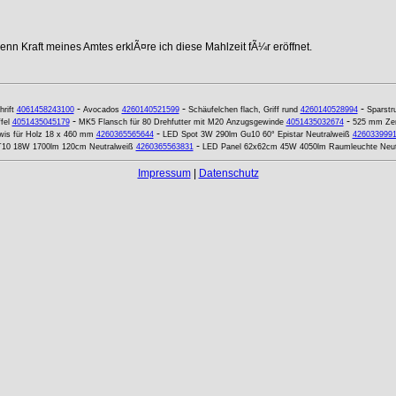
nn Kraft meines Amtes erklÃ¤re ich diese Mahlzeit fÃ¼r eröffnet.
-
-
-
hrift
4061458243100
Avocados
4260140521599
Schäufelchen flach, Griff rund
4260140528994
Sparstr
-
-
fel
4051435045179
MK5 Flansch für 80 Drehfutter mit M20 Anzugsgewinde
4051435032674
525 mm Zent
-
wis für Holz 18 x 460 mm
4260365565644
LED Spot 3W 290lm Gu10 60° Epistar Neutralweiß
426033999
-
 T10 18W 1700lm 120cm Neutralweiß
4260365563831
LED Panel 62x62cm 45W 4050lm Raumleuchte Neut
Impressum
|
Datenschutz