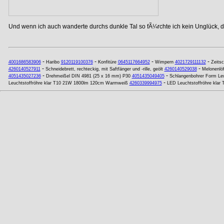
Und wenn ich auch wanderte durchs dunkle Tal so fÃ¼rchte ich kein Unglück, de
-
-
-
-
4001686583906
Haribo
9120119100376
Konfitüre
0645117664952
Wimpern
4021729111132
Zeitsc
-
-
4260140527911
Schneidebrett, rechteckig, mit Saftfänger und -rille, geölt
4260140529038
Melonenlöf
-
-
4051435027236
Drehmeißel DIN 4981 (25 x 16 mm) P30
4051435049405
Schlangenbohrer Form Le
-
Leuchtstoffröhre klar T10 21W 1800lm 120cm Warmweiß
4260339994975
LED Leuchtstoffröhre klar