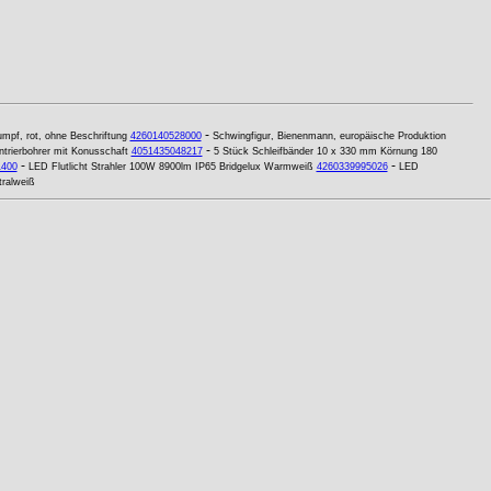
-
umpf, rot, ohne Beschriftung
4260140528000
Schwingfigur, Bienenmann, europäische Produktion
-
rierbohrer mit Konusschaft
4051435048217
5 Stück Schleifbänder 10 x 330 mm Körnung 180
-
-
1400
LED Flutlicht Strahler 100W 8900lm IP65 Bridgelux Warmweiß
4260339995026
LED
ralweiß