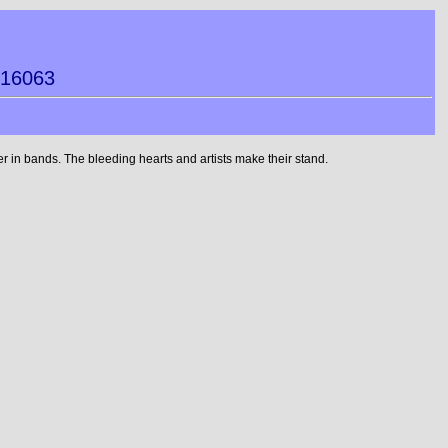
016063
 in bands. The bleeding hearts and artists make their stand.