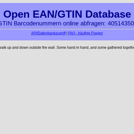
Open EAN/GTIN Database
TIN Barcodenummern online abfragen: 4051435
API/Datenbankzugriff
|
FAQ - häufige Fragen
 walk up and down outside the wall. Some hand in hand, and some gathered together