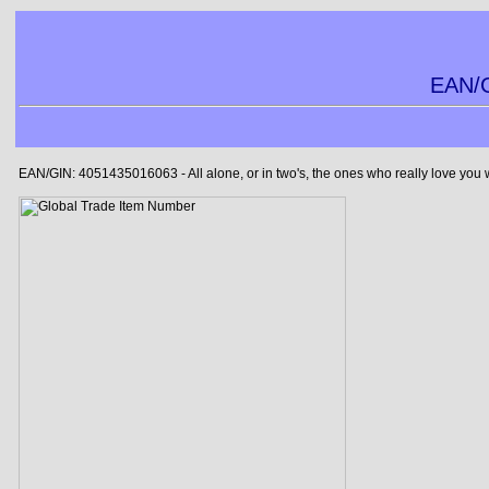
EAN/G
EAN/GIN: 4051435016063 - All alone, or in two's, the ones who really love you