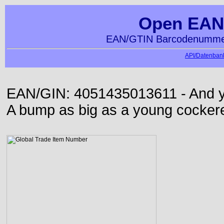
Open EAN
EAN/GTIN Barcodenummer
API/Datenbank
EAN/GIN: 4051435013611 - And yet
A bump as big as a young cockere