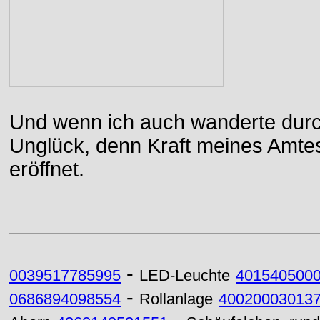
Und wenn ich auch wanderte durch
Unglück, denn Kraft meines Amtes
eröffnet.
-
0039517785995
LED-Leuchte
401540500
-
0686894098554
Rollanlage
40020003013