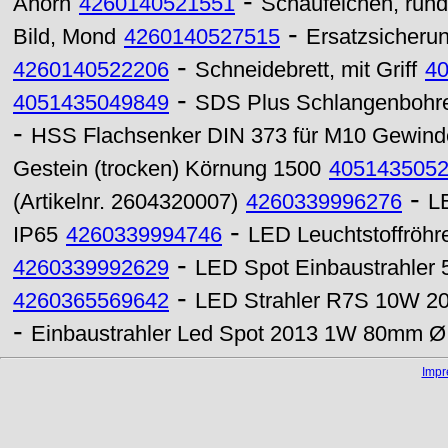
-
Ahorn
4260140521551
Schäufelchen, rund,
-
Bild, Mond
4260140527515
Ersatzsicheru
-
4260140522206
Schneidebrett, mit Griff
4
-
4051435049849
SDS Plus Schlangenbohre
-
HSS Flachsenker DIN 373 für M10 Gewind
Gestein (trocken) Körnung 1500
405143505
-
(Artikelnr. 2604320007)
4260339996276
L
-
IP65
4260339994746
LED Leuchtstoffröhr
-
4260339992629
LED Spot Einbaustrahler
-
4260365569642
LED Strahler R7S 10W 2
-
Einbaustrahler Led Spot 2013 1W 80mm Ø 
Imp