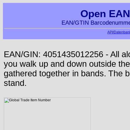
Open EAN
EAN/GTIN Barcodenummer
API/Datenbank
EAN/GIN: 4051435012256 - All alon
you walk up and down outside th
gathered together in bands. The b
stand.