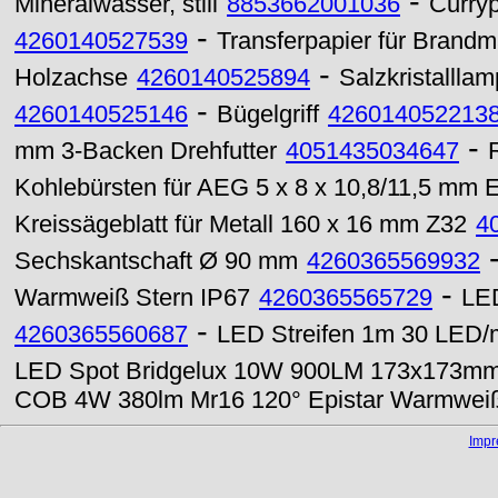
-
Mineralwasser, still
8853662001036
Curryp
-
4260140527539
Transferpapier für Brand
-
Holzachse
4260140525894
Salzkristalllam
-
4260140525146
Bügelgriff
426014052213
-
mm 3-Backen Drehfutter
4051435034647
Kohlebürsten für AEG 5 x 8 x 10,8/11,5 mm 
Kreissägeblatt für Metall 160 x 16 mm Z32
4
Sechskantschaft Ø 90 mm
4260365569932
-
Warmweiß Stern IP67
4260365565729
LE
-
4260365560687
LED Streifen 1m 30 LED/m
LED Spot Bridgelux 10W 900LM 173x173mm 5
COB 4W 380lm Mr16 120° Epistar Warmwei
Imp