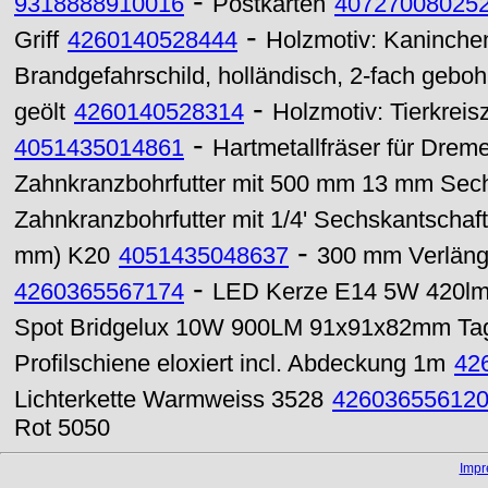
-
9318888910016
Postkarten
40727008025
-
Griff
4260140528444
Holzmotiv: Kaninche
Brandgefahrschild, holländisch, 2-fach geboh
-
geölt
4260140528314
Holzmotiv: Tierkrei
-
4051435014861
Hartmetallfräser für Drem
Zahnkranzbohrfutter mit 500 mm 13 mm Sec
Zahnkranzbohrfutter mit 1/4' Sechskantschaft
-
mm) K20
4051435048637
300 mm Verlänge
-
4260365567174
LED Kerze E14 5W 420lm f
Spot Bridgelux 10W 900LM 91x91x82mm Tag
Profilschiene eloxiert incl. Abdeckung 1m
42
Lichterkette Warmweiss 3528
42603655612
Rot 5050
Imp