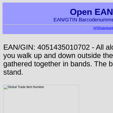
Open EAN
EAN/GTIN Barcodenummer
API/Datenbank
EAN/GIN: 4051435010702 - All alon
you walk up and down outside th
gathered together in bands. The b
stand.