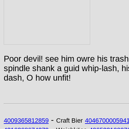
Poor devil! see him owre his trash
spindle shank a guid whip-lash, his 
dash, O how unfit!
-
4009365812859
Craft Bier
404670000594