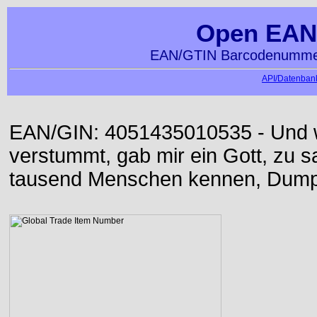
Open EAN
EAN/GTIN Barcodenummer
API/Datenbank
EAN/GIN: 4051435010535 - Und w
verstummt, gab mir ein Gott, zu sa
tausend Menschen kennen, Dumpf 