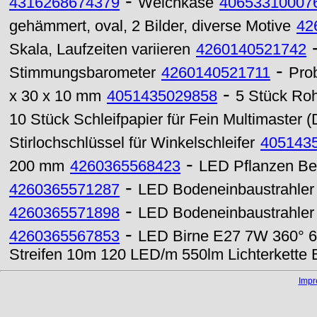
-
4316268674379
Weichkäse
40653310007
gehämmert, oval, 2 Bilder, diverse Motive
42
Skala, Laufzeiten variieren
4260140521742
-
Stimmungsbarometer
4260140521711
Prob
-
x 30 x 10 mm
4051435029858
5 Stück Ro
10 Stück Schleifpapier für Fein Multimaster 
Stirlochschlüssel für Winkelschleifer
405143
-
200 mm
4260365568423
LED Pflanzen Be
-
4260365571287
LED Bodeneinbaustrahle
-
4260365571898
LED Bodeneinbaustrahle
-
4260365567853
LED Birne E27 7W 360° 60
Streifen 10m 120 LED/m 550lm Lichterkette 
Imp