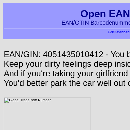
Open EAN
EAN/GTIN Barcodenummer
API/Datenbank
EAN/GIN: 4051435010412 - You bett
Keep your dirty feelings deep insi
And if you're taking your girlfriend
You'd better park the car well out 