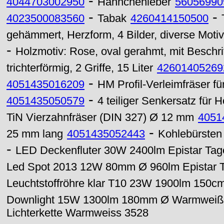
-
4044703002950
Hähnchenleber
56056990
-
-
4023500083560
Tabak
4260414150500
gehämmert, Herzform, 4 Bilder, diverse Moti
-
Holzmotiv: Rose, oval gerahmt, mit Beschr
trichterförmig, 2 Griffe, 15 Liter
42601405269
-
4051435016209
HM Profil-Verleimfräser 
-
4051435050579
4 teiliger Senkersatz für 
TiN Vierzahnfräser (DIN 327) Ø 12 mm
4051
-
25 mm lang
4051435052443
Kohlebürsten 
-
LED Deckenfluter 30W 2400lm Epistar Tage
Led Spot 2013 12W 80mm Ø 960lm Epistar T
Leuchtstoffröhre klar T10 23W 1900lm 150c
Downlight 15W 1300lm 180mm Ø Warmweiß
Lichterkette Warmweiss 3528