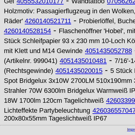
-
Gel
4055532010177
Wandtattoo
0705626
Holzmotiv: Passagierflugzeug in den Wolken
-
Räder'
4260140521711
Probierlöffel, Buch
-
4260140528154
Flaschenöffner 'Hobel', mi
Stück Schleifpapier 93 x 230 mm 10-Loch K
mit Klett und M14 Gewinde
4051435052788
-
(Artikelnr. 999041)
4051435010481
7/16'-
-
(Rechtsgewinde)
4051435020015
5 Stück
Spot Bridgelux 3x10W 2700LM 510x190mm
Strahler 70W 6300lm Bridgelux Warmweiß I
18W 1700lm 120cm Tagelichtweiß
42603399
Lichteffekte Partybeleuchtung
42603655704
200x80x55mm Tageslichtweiß IP67
Imp