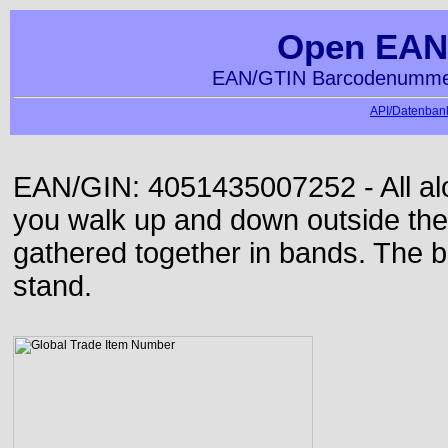
Open EAN
EAN/GTIN Barcodenummer
API/Datenbank
EAN/GIN: 4051435007252 - All alon
you walk up and down outside th
gathered together in bands. The b
stand.