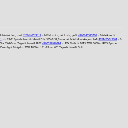
-
-
Schäufelchen, rund
4260140527119
Löffel, spitz, mit Loch, geölt
4260140523708
Stiefelknecht
-
-
91
HSS-R Spiralbohrer für Metall DIN 345 Ø 39,0 mm mit MK4 Morsekegelschaft
4051435043601
1-
-
0lm 65x90mm Tageslichtweiß IP67
4260339996894
LED Flutlicht 2013 70W 6650lm IP65 Epistar
Downlight Bridgelux 20W 1800lm 181x83mm 60° Tageslichtweiß Gold