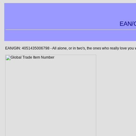
EAN/G
EAN/GIN: 4051435006798 - All alone, or in two's, the ones who really love you