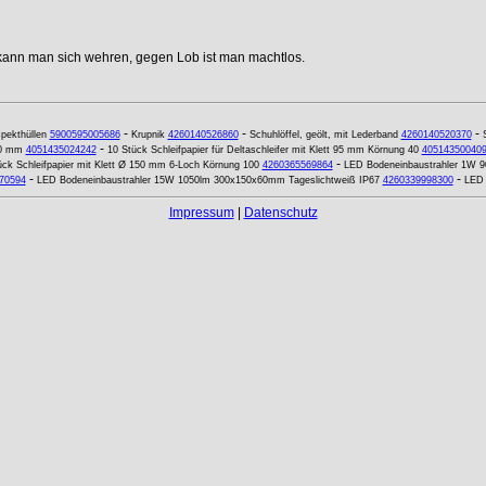
 kann man sich wehren, gegen Lob ist man machtlos.
-
-
-
pekthüllen
5900595005686
Krupnik
4260140526860
Schuhlöffel, geölt, mit Lederband
4260140520370
-
00 mm
4051435024242
10 Stück Schleifpapier für Deltaschleifer mit Klett 95 mm Körnung 40
40514350040
-
ück Schleifpapier mit Klett Ø 150 mm 6-Loch Körnung 100
4260365569864
LED Bodeneinbaustrahler 1W 9
-
-
70594
LED Bodeneinbaustrahler 15W 1050lm 300x150x60mm Tageslichtweiß IP67
4260339998300
LED 
Impressum
|
Datenschutz