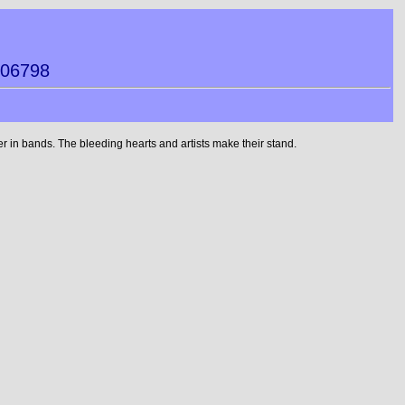
006798
 in bands. The bleeding hearts and artists make their stand.