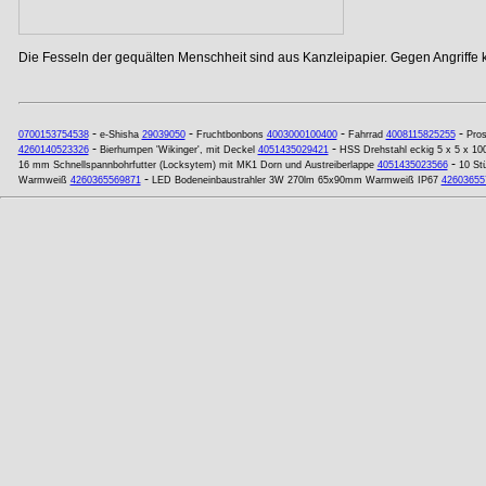
Die Fesseln der gequälten Menschheit sind aus Kanzleipapier. Gegen Angriffe
-
-
-
-
0700153754538
e-Shisha
29039050
Fruchtbonbons
4003000100400
Fahrrad
4008115825255
Pros
-
-
4260140523326
Bierhumpen 'Wikinger', mit Deckel
4051435029421
HSS Drehstahl eckig 5 x 5 x 1
-
16 mm Schnellspannbohrfutter (Locksytem) mit MK1 Dorn und Austreiberlappe
4051435023566
10 St
-
Warmweiß
4260365569871
LED Bodeneinbaustrahler 3W 270lm 65x90mm Warmweiß IP67
42603655