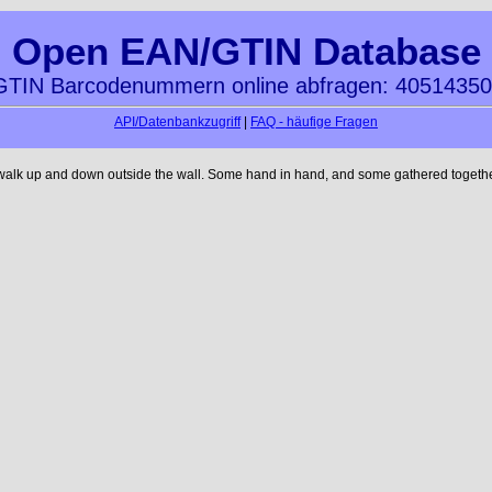
Open EAN/GTIN Database
TIN Barcodenummern online abfragen: 4051435
API/Datenbankzugriff
|
FAQ - häufige Fragen
 walk up and down outside the wall. Some hand in hand, and some gathered together