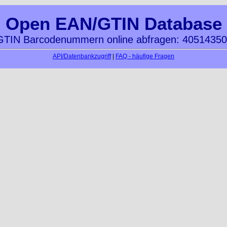
Open EAN/GTIN Database
TIN Barcodenummern online abfragen: 4051435
API/Datenbankzugriff
|
FAQ - häufige Fragen