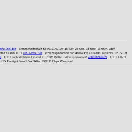
-
60140527485
Brennschleifensatz für 90107/90109, 4er Set: 2x rund, 1x spitz, 1x flach, 3mm-
-
ten für Hilti TE17
4051435041331
Werkzeugaufnahme für Makita Typ HR5001C (Artikelnr. 323771-5)
-
-
2
LED Leuchtstoffröhre Frosted T10 18W 1500lm 120cm Neutralweiß
4260339996924
LED Flutlicht
 E27 Cornlight Birne 4,5W 378lm 108LED Chips Warmweiß