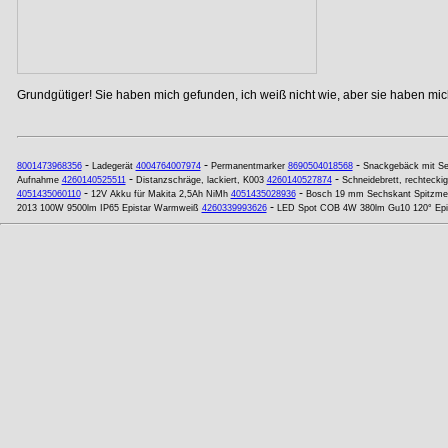
Grundgütiger! Sie haben mich gefunden, ich weiß nicht wie, aber sie haben mich
-
-
-
8001473968356
Ladegerät
4004764007974
Permanentmarker
8690504018568
Snackgebäck mit S
-
-
Aufnahme
4260140525511
Distanzschräge, lackiert, K003
4260140527874
Schneidebrett, rechteckig,
-
-
4051435060110
12V Akku für Makita 2,5Ah NiMh
4051435028936
Bosch 19 mm Sechskant Spitzme
-
2013 100W 9500lm IP65 Epistar Warmweiß
4260339993626
LED Spot COB 4W 380lm Gu10 120° Epi