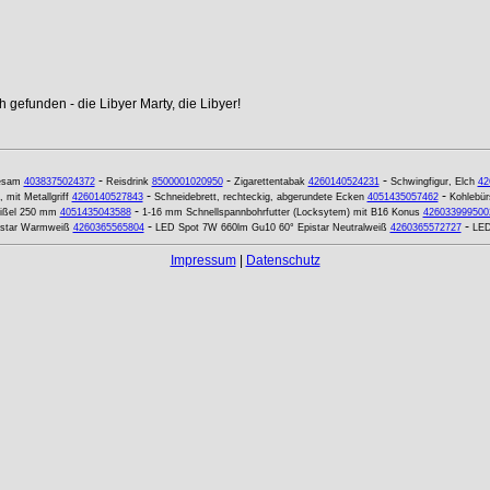
 gefunden - die Libyer Marty, die Libyer!
-
-
-
esam
4038375024372
Reisdrink
8500001020950
Zigarettentabak
4260140524231
Schwingfigur, Elch
42
-
-
 mit Metallgriff
4260140527843
Schneidebrett, rechteckig, abgerundete Ecken
4051435057462
Kohlebürs
-
ißel 250 mm
4051435043588
1-16 mm Schnellspannbohrfutter (Locksytem) mit B16 Konus
426033999500
-
-
star Warmweiß
4260365565804
LED Spot 7W 660lm Gu10 60° Epistar Neutralweiß
4260365572727
LED
Impressum
|
Datenschutz