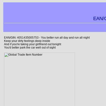
EAN/G
EAN/GIN: 4051435005753 - You better run all day and run all night
Keep your dirty feelings deep inside
And if you're taking your girlfriend out tonight
You'd better park the car well out of sight