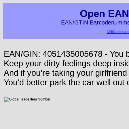
Open EAN
EAN/GTIN Barcodenummer
API/Datenbank
EAN/GIN: 4051435005678 - You bett
Keep your dirty feelings deep insi
And if you're taking your girlfriend
You'd better park the car well out 