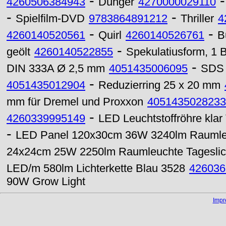
-
4260506384943
Dünger
4270000029110
-
-
Spielfilm-DVD
9783864891212
Thriller
4
-
-
4260140520561
Quirl
4260140526761
B
-
geölt
4260140522855
Spekulatiusform, 1 B
-
DIN 333A Ø 2,5 mm
4051435006095
SDS 
-
4051435012904
Reduzierring 25 x 20 mm
mm für Dremel und Proxxon
4051435028233
-
4260339995149
LED Leuchtstoffröhre kl
-
LED Panel 120x30cm 36W 3240lm Raumleu
24x24cm 25W 2250lm Raumleuchte Tageslic
LED/m 580lm Lichterkette Blau 3528
426036
90W Grow Light
Imp