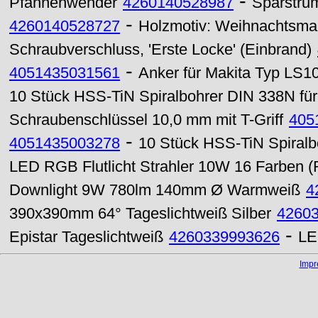
-
Pfannenwender
4260140528987
Sparstrum
-
4260140528727
Holzmotiv: Weihnachtsm
Schraubverschluss, 'Erste Locke' (Einbrand)
-
4051435031561
Anker für Makita Typ LS10
10 Stück HSS-TiN Spiralbohrer DIN 338N für
Schraubenschlüssel 10,0 mm mit T-Griff
405
-
4051435003278
10 Stück HSS-TiN Spiralbo
LED RGB Flutlicht Strahler 10W 16 Farben 
Downlight 9W 780lm 140mm Ø Warmweiß
4
390x390mm 64° Tageslichtweiß Silber
4260
-
Epistar Tageslichtweiß
4260339993626
LE
Imp