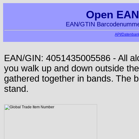
Open EAN
EAN/GTIN Barcodenummer
API/Datenbank
EAN/GIN: 4051435005586 - All alon
you walk up and down outside th
gathered together in bands. The b
stand.