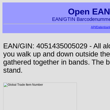
Open EAN
EAN/GTIN Barcodenummer
API/Datenbank
EAN/GIN: 4051435005029 - All alon
you walk up and down outside th
gathered together in bands. The b
stand.