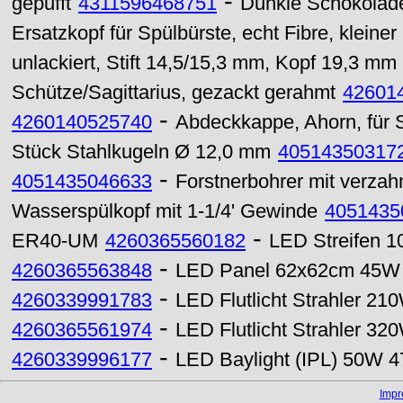
-
gepufft
4311596468751
Dunkle Schokolad
Ersatzkopf für Spülbürste, echt Fibre, kleiner
unlackiert, Stift 14,5/15,3 mm, Kopf 19,3 mm
Schütze/Sagittarius, gezackt gerahmt
42601
-
4260140525740
Abdeckkappe, Ahorn, für S
Stück Stahlkugeln Ø 12,0 mm
40514350317
-
4051435046633
Forstnerbohrer mit verz
Wasserspülkopf mit 1-1/4' Gewinde
4051435
-
ER40-UM
4260365560182
LED Streifen 1
-
4260365563848
LED Panel 62x62cm 45W 
-
4260339991783
LED Flutlicht Strahler 2
-
4260365561974
LED Flutlicht Strahler 3
-
4260339996177
LED Baylight (IPL) 50W 4
Imp