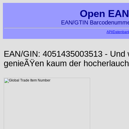
Open EAN
EAN/GTIN Barcodenummer
API/Datenbank
EAN/GIN: 4051435003513 - Und wi
genieÃŸen kaum der hocherlauch