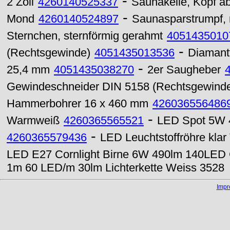
-
2 Zoll
4260140525337
Saunakelle, Kopf a
-
Mond
4260140524897
Saunasparstrumpf, 
Sternchen, sternförmig gerahmt
4051435010
-
(Rechtsgewinde)
4051435013536
Diamantt
-
25,4 mm
4051435038270
2er Saugheber
Gewindeschneider DIN 5158 (Rechtsgewind
Hammerbohrer 16 x 460 mm
426036556486
-
Warmweiß
4260365565521
LED Spot 5W 4
-
4260365579436
LED Leuchtstoffröhre kla
LED E27 Cornlight Birne 6W 490lm 140LED 
1m 60 LED/m 30lm Lichterkette Weiss 3528
Imp