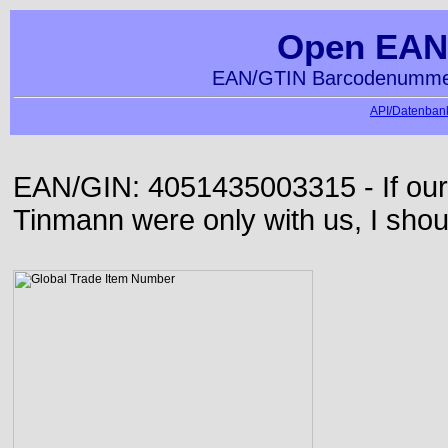
Open EAN
EAN/GTIN Barcodenummer
API/Datenbank
EAN/GIN: 4051435003315 - If our
Tinmann were only with us, I shou