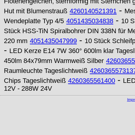
Flötenengelchen, sternförmig mit Sternchen 
-
Hut mit Blumenstrauß
4260140521391
Mes
-
Wendeplatte Typ 4/5
4051435034838
10 S
Stück HSS-TiN Spiralbohrer DIN 338N für Me
-
220 mm
4051435047999
10 Stück Schleif
-
LED Kerze E14 7W 360° 600lm klar Tagesl
450lm 84x79mm Warmweiß Silber
42603655
Raumleuchte Tageslichtweiß
426036557313
-
Chips Tageslichtweiß
4260365561400
LED
12V - 288W 24V
Imp