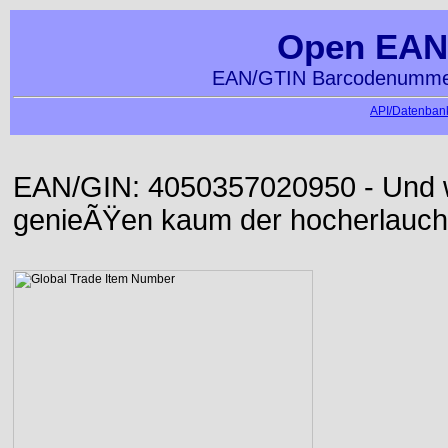
Open EAN
EAN/GTIN Barcodenummer
API/Datenbank
EAN/GIN: 4050357020950 - Und wi
genieÃŸen kaum der hocherlauch