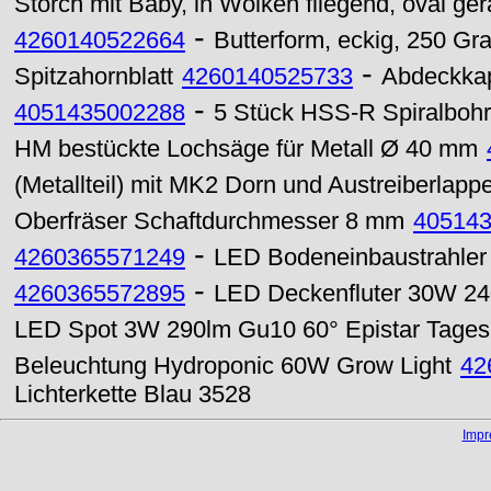
Storch mit Baby, in Wolken fliegend, oval ge
-
4260140522664
Butterform, eckig, 250 G
-
Spitzahornblatt
4260140525733
Abdeckkapp
-
4051435002288
5 Stück HSS-R Spiralbohr
HM bestückte Lochsäge für Metall Ø 40 mm
(Metallteil) mit MK2 Dorn und Austreiberlapp
Oberfräser Schaftdurchmesser 8 mm
40514
-
4260365571249
LED Bodeneinbaustrahle
-
4260365572895
LED Deckenfluter 30W 240
LED Spot 3W 290lm Gu10 60° Epistar Tagesl
Beleuchtung Hydroponic 60W Grow Light
42
Lichterkette Blau 3528
Imp