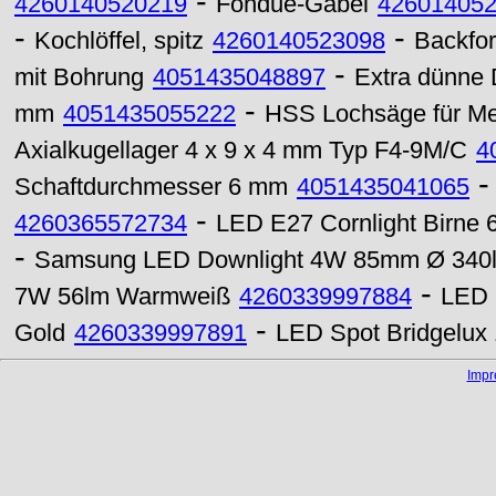
-
4260140520219
Fondue-Gabel
42601405
-
-
Kochlöffel, spitz
4260140523098
Backfor
-
mit Bohrung
4051435048897
Extra dünne 
-
mm
4051435055222
HSS Lochsäge für Me
Axialkugellager 4 x 9 x 4 mm Typ F4-9M/C
4
Schaftdurchmesser 6 mm
4051435041065
-
4260365572734
LED E27 Cornlight Birn
-
Samsung LED Downlight 4W 85mm Ø 340l
-
7W 56lm Warmweiß
4260339997884
LED 
-
Gold
4260339997891
LED Spot Bridgelu
Imp