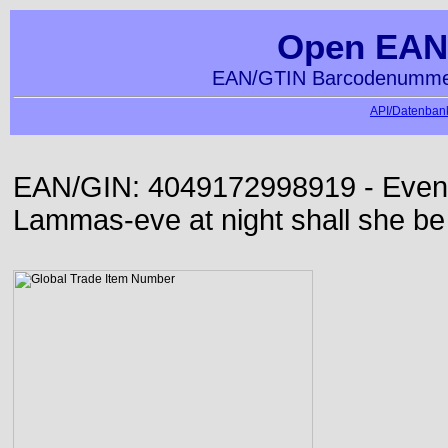
Open EAN
EAN/GTIN Barcodenummer
API/Datenbank
EAN/GIN: 4049172998919 - Even or
Lammas-eve at night shall she be