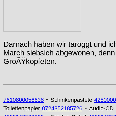
Darnach haben wir taroggt und ic
March siebsich abgewonen, denn d
GroÃŸkopfeten.
-
7610800056638
Schinkenpastete
4280000
-
Toilettenpapier
0724352185726
Audio-CD