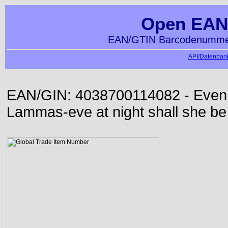
Open EAN
EAN/GTIN Barcodenummer
API/Datenbank
EAN/GIN: 4038700114082 - Even or
Lammas-eve at night shall she be