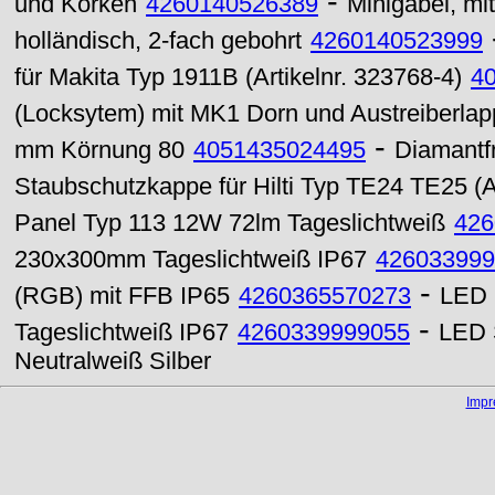
-
und Korken
4260140526389
Minigabel, mi
holländisch, 2-fach gebohrt
4260140523999
für Makita Typ 1911B (Artikelnr. 323768-4)
4
(Locksytem) mit MK1 Dorn und Austreiberla
-
mm Körnung 80
4051435024495
Diamantf
Staubschutzkappe für Hilti Typ TE24 TE25 (Ar
Panel Typ 113 12W 72lm Tageslichtweiß
426
230x300mm Tageslichtweiß IP67
426033999
-
(RGB) mit FFB IP65
4260365570273
LED 
-
Tageslichtweiß IP67
4260339999055
LED 
Neutralweiß Silber
Imp