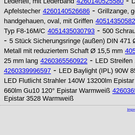
-
Lederteil, mit Lederband
4260140525580
D
-
Apfelstecher
4260140526686
Grillzange, 
handgehauen, oval, mit Griffen
4051435058
-
Typ F8-16M/C
4051435030793
500 Schrau
-
5 Stück Sicherungsringe (außen) DIN 471
Metall mit reduziertem Schaft Ø 15,5 mm
40
-
25 mm lang
4260365560922
LED Streifen
-
4260339996597
LED Baylight (IPL) 90W 
LED Flutlicht Strahler 140W 13200lm Epistar
660lm Gu10 120° Epistar Warmweiß
426036
Epistar 3528 Warmweiß
Imp