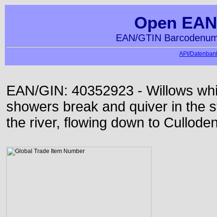
Open EAN
EAN/GTIN Barcodenumm
API/Datenbank
EAN/GIN: 40352923 - Willows whi
showers break and quiver in the s
the river, flowing down to Culloden