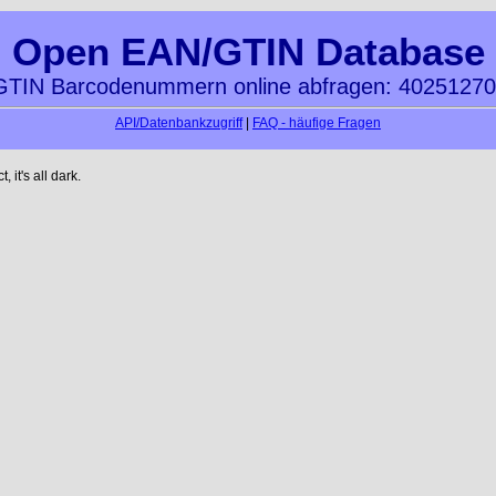
Open EAN/GTIN Database
TIN Barcodenummern online abfragen: 4025127
API/Datenbankzugriff
|
FAQ - häufige Fragen
it's all dark.