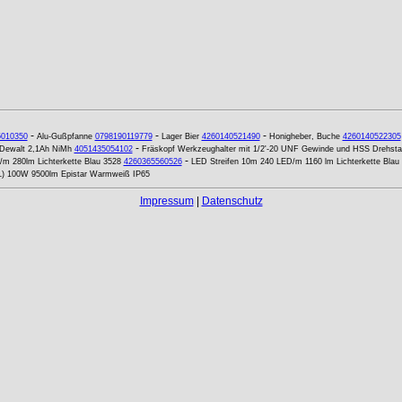
-
-
-
5010350
Alu-Gußpfanne
0798190119779
Lager Bier
4260140521490
Honigheber, Buche
4260140522305
-
 Dewalt 2,1Ah NiMh
4051435054102
Fräskopf Werkzeughalter mit 1/2'-20 UNF Gewinde und HSS Drehsta
-
m 280lm Lichterkette Blau 3528
4260365560526
LED Streifen 10m 240 LED/m 1160 lm Lichterkette Blau
PL) 100W 9500lm Epistar Warmweiß IP65
Impressum
|
Datenschutz