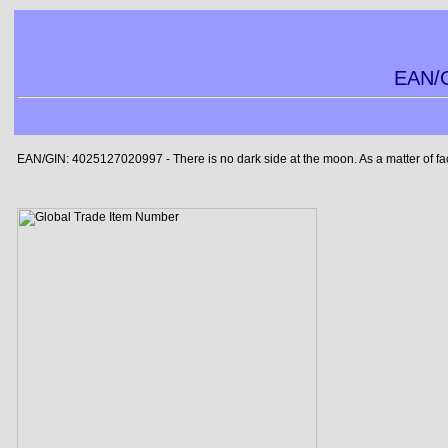
EAN/G
EAN/GIN: 4025127020997 - There is no dark side at the moon. As a matter of fact, 