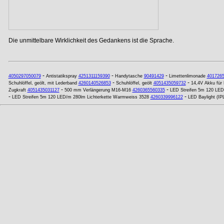
Die unmittelbare Wirklichkeit des Gedankens ist die Sprache.
-
-
-
4050297050079
Antistatikspray
4251311159390
Handytasche
90491429
Limettenlimonade
401726
-
-
Schuhlöffel, geölt, mit Lederband
4260140526853
Schuhlöffel, geölt
4051435059732
14,4V Akku für
-
-
Zugkraft
4051435031127
500 mm Verlängerung M16-M16
4260365560335
LED Streifen 5m 120 LED/
-
-
LED Streifen 5m 120 LED/m 280lm Lichterkette Warmweiss 3528
4260339996122
LED Baylight (I