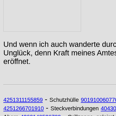
Und wenn ich auch wanderte durch
Unglück, denn Kraft meines Amtes
eröffnet.
-
4251311155859
Schutzhülle
90191006077
-
4251266701910
Steckverbindungen
4043