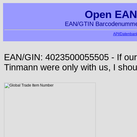
Open EAN
EAN/GTIN Barcodenummer
API/Datenbank
EAN/GIN: 4023500055505 - If our
Tinmann were only with us, I shou