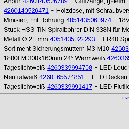
-
Ahorn
4260140526709
Grillzange, geleimt,
-
4260140526471
Holzdose, mit Schraubvers
-
Minisieb, mit Bohrung
4051435060974
18V
Stück HSS-TiN Spiralbohrer DIN 338N für Met
-
Metall Ø 23 mm
4051435022293
ER40 Sp
Sortiment Sicherungsmuttern M3-M10
42603
1800LM 300x160mm 24° Warmweiß
426036
-
Tageslichtweiß
4260339994708
LED Leuch
-
Neutralweiß
4260365574851
LED Deckenl
-
Tageslichtweiß
4260339991417
LED Flutli
Imp