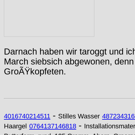
Darnach haben wir taroggt und ic
March siebsich abgewonen, denn d
GroÃŸkopfeten.
-
4016740214511
Stilles Wasser
487234316
-
Haargel
0764137146818
Installationsmater