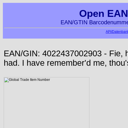
Open EAN
EAN/GTIN Barcodenummer
API/Datenbank
EAN/GIN: 4022437002903 - Fie, h
had. I have remember'd me, thou'