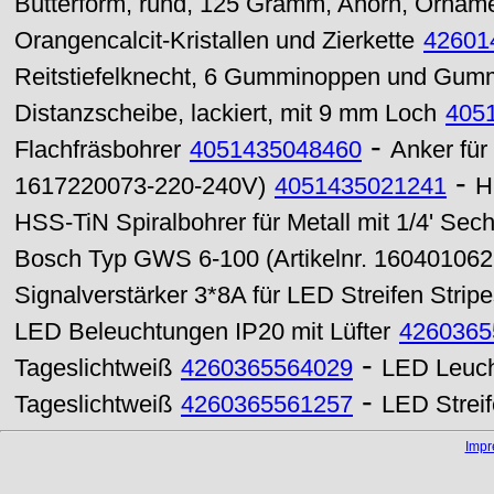
Butterform, rund, 125 Gramm, Ahorn, Ornam
Orangencalcit-Kristallen und Zierkette
42601
Reitstiefelknecht, 6 Gumminoppen und Gummi
Distanzscheibe, lackiert, mit 9 mm Loch
405
-
Flachfräsbohrer
4051435048460
Anker fü
-
1617220073-220-240V)
4051435021241
H
HSS-TiN Spiralbohrer für Metall mit 1/4' Se
Bosch Typ GWS 6-100 (Artikelnr. 16040106
Signalverstärker 3*8A für LED Streifen Strip
LED Beleuchtungen IP20 mit Lüfter
4260365
-
Tageslichtweiß
4260365564029
LED Leuch
-
Tageslichtweiß
4260365561257
LED Strei
Imp