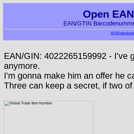
Open EAN
EAN/GTIN Barcodenummer
API/Datenbank
EAN/GIN: 4022265159992 - I've go
anymore.
I'm gonna make him an offer he ca
Three can keep a secret, if two o