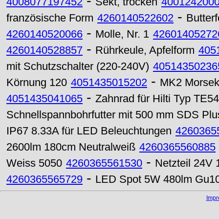
-
4008077197452
Sekt, trocken
400124200
-
französische Form
4260140522602
Butter
-
4260140520066
Molle, Nr. 1
42601405272
-
4260140528857
Rührkeule, Apfelform
405
mit Schutzschalter (220-240V)
40514350236
-
Körnung 120
4051435015202
MK2 Morseko
-
4051435041065
Zahnrad für Hilti Typ TE54
Schnellspannbohrfutter mit 500 mm SDS Plu
IP67 8.33A für LED Beleuchtungen
4260365
2600lm 180cm Neutralweiß
4260365560885
-
Weiss 5050
4260365561530
Netzteil 24V
-
4260365565729
LED Spot 5W 480lm Gu10
Imp