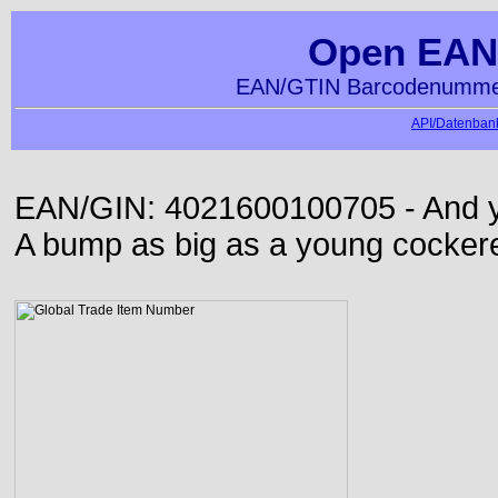
Open EAN
EAN/GTIN Barcodenummer
API/Datenbank
EAN/GIN: 4021600100705 - And yet
A bump as big as a young cockere