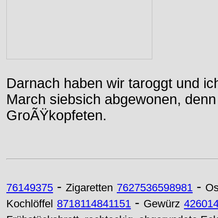
Darnach haben wir taroggt und ic
March siebsich abgewonen, denn d
GroÃŸkopfeten.
-
-
76149375
Zigaretten
7627536598981
Os
-
Kochlöffel
8718114841151
Gewürz
42601