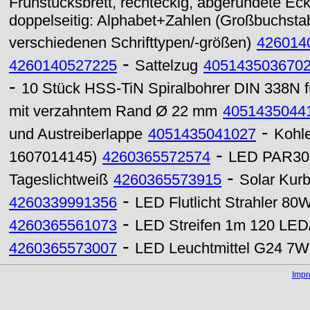
Frühstücksbrett, rechteckig, abgerundete Ec
doppelseitig: Alphabet+Zahlen (Großbuchstabe
verschiedenen Schrifttypen/-größen)
426014
-
4260140527225
Sattelzug
405143503670
-
10 Stück HSS-TiN Spiralbohrer DIN 338N f
mit verzahntem Rand Ø 22 mm
4051435044
-
und Austreiberlappe
4051435041027
Kohle
-
1607014145)
4260365572574
LED PAR30 
-
Tageslichtweiß
4260365573915
Solar Kur
-
4260339991356
LED Flutlicht Strahler 80
-
4260365561073
LED Streifen 1m 120 LED
-
4260365573007
LED Leuchtmittel G24 7
Imp