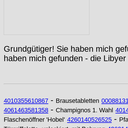
Grundgütiger! Sie haben mich gefu
haben mich gefunden - die Libyer 
-
4010355610867
Brausetabletten
0008813
-
4061463581358
Champignos 1. Wahl
401
-
Flaschenöffner 'Hobel'
4260140526525
Pf