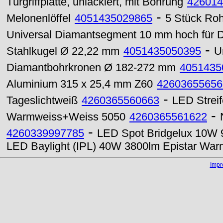
Türgriffplatte, unlackiert, mit Bohrung
426014
-
Melonenlöffel
4051435029865
5 Stück Ro
Universal Diamantsegment 10 mm hoch für
-
Stahlkugel Ø 22,22 mm
4051435050395
U
Diamantbohrkronen Ø 182-272 mm
4051435
Aluminium 315 x 25,4 mm Z60
42603655656
-
Tageslichtweiß
4260365560663
LED Strei
-
Warmweiss+Weiss 5050
4260365561622
-
4260339997785
LED Spot Bridgelux 10W 
LED Baylight (IPL) 40W 3800lm Epistar Wa
Imp