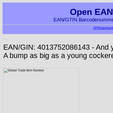
Open EAN
EAN/GTIN Barcodenummer
API/Datenbank
EAN/GIN: 4013752086143 - And yet
A bump as big as a young cockere