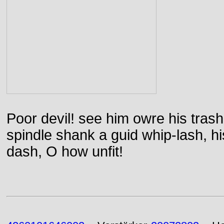
Poor devil! see him owre his trash
spindle shank a guid whip-lash, his 
dash, O how unfit!