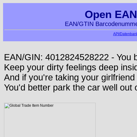
Open EAN
EAN/GTIN Barcodenummer
API/Datenbank
EAN/GIN: 4012824528222 - You bett
Keep your dirty feelings deep insi
And if you're taking your girlfriend
You'd better park the car well out 