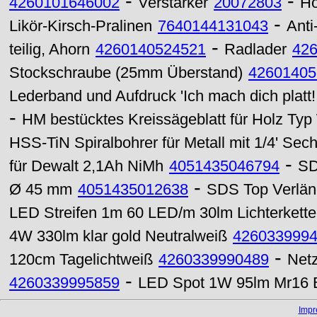
-
-
4260101646002
Verstärker
20072803
Ho
-
Likör-Kirsch-Pralinen
7640144131043
Anti
-
teilig, Ahorn
4260140524521
Radlader
42
Stockschraube (25mm Überstand)
42601405
Lederband und Aufdruck 'Ich mach dich platt!!
-
HM bestücktes Kreissägeblatt für Holz T
HSS-TiN Spiralbohrer für Metall mit 1/4' Se
-
für Dewalt 2,1Ah NiMh
4051435046794
SD
-
Ø 45 mm
4051435012638
SDS Top Verlä
LED Streifen 1m 60 LED/m 30lm Lichterket
4W 330lm klar gold Neutralweiß
426033999
-
120cm Tagelichtweiß
4260339990489
Netz
-
4260339995859
LED Spot 1W 95lm Mr16 B
Imp