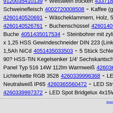
-
9120035410139
Weißwein trocken
433718
-
Schweinefleisch
4002720008508
Kaffee (
-
4260140520691
Wäscheklammern, Holz, 5
-
4260140526761
Buchenschüssel
4260140
-
Buche
4051435017534
Steinbohrer mit zy
x 1,25 HSS Gewindeschneider DIN 223 (Lin
-
1,5Ah NiCd
4051435033503
5 Stück Schl
90? HSS-TiN Kegelsenker 1/4' Sechskantsc
Panel Typ 516 14W 112lm Warmweiß
42603
-
Lichterkette RGB 3528
4260339996368
LE
-
Neutralweiß IP65
4260365560472
LED Str
-
4260339997372
LED Spot Bridgelux 4x15
Imp