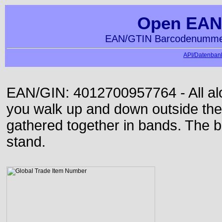
Open EAN
EAN/GTIN Barcodenummer
API/Datenbank
EAN/GIN: 4012700957764 - All alon
you walk up and down outside th
gathered together in bands. The b
stand.