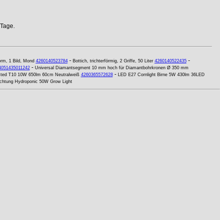
 Tage.
-
-
orm, 1 Bild, Mond
4260140523784
Bottich, trichterförmig, 2 Griffe, 50 Liter
4260140522435
-
4051435011242
Universal Diamantsegment 10 mm hoch für Diamantbohrkronen Ø 350 mm
-
osted T10 10W 650lm 60cm Neutralweiß
4260365572628
LED E27 Cornlight Birne 5W 430lm 36LED
chtung Hydroponic 50W Grow Light