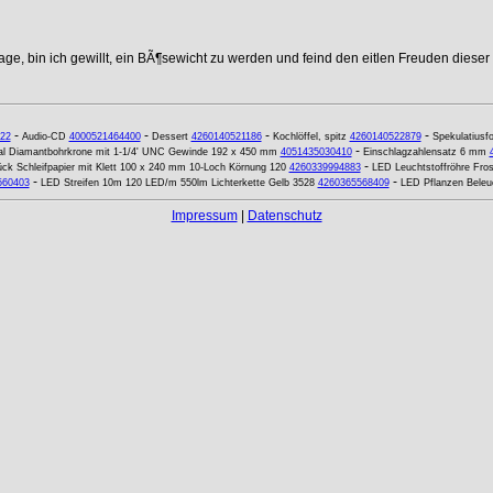
age, bin ich gewillt, ein BÃ¶sewicht zu werden und feind den eitlen Freuden dieser
-
-
-
-
22
Audio-CD
4000521464400
Dessert
4260140521186
Kochlöffel, spitz
4260140522879
Spekulatiusf
-
al Diamantbohrkrone mit 1-1/4' UNC Gewinde 192 x 450 mm
4051435030410
Einschlagzahlensatz 6 mm
-
ück Schleifpapier mit Klett 100 x 240 mm 10-Loch Körnung 120
4260339994883
LED Leuchtstoffröhre Fr
-
-
560403
LED Streifen 10m 120 LED/m 550lm Lichterkette Gelb 3528
4260365568409
LED Pflanzen Beleu
Impressum
|
Datenschutz