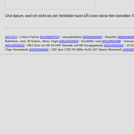
Und darum, weil ich nicht als ein Verliebter kann kÃ¼rzen diese fein beredten T
-
-
-
42272472
Créme Fraîche
5010266007915
sekundenkleber
0609465826080
Reisefilm
08884309808
-
-
Butterform, rund, 30 Gramm, Ahorn, Vogel
4260140520028
Kochlöffel, rund
4051435011068
Univers
-
-
4051435046220
MK1 Dorn mit 3/8'-24 UNF Gewinde und M6 Anzugsgewinde
4051435023092
10 St
-
Chips Neutralweiß
4260365564869
LED Spot COB 7W 660lm Gu10 120° Epistar Warmweiß
4260365