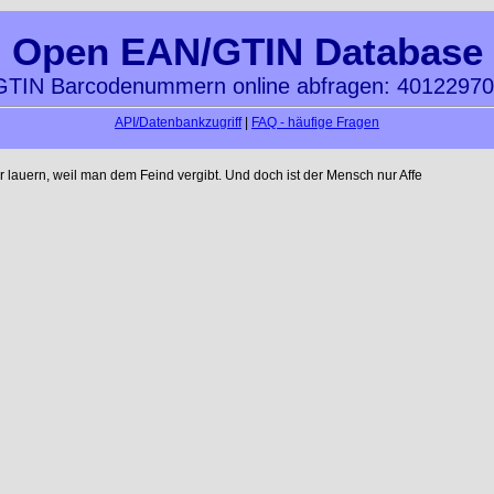
Open EAN/GTIN Database
TIN Barcodenummern online abfragen: 4012297
API/Datenbankzugriff
|
FAQ - häufige Fragen
auern, weil man dem Feind vergibt. Und doch ist der Mensch nur Affe