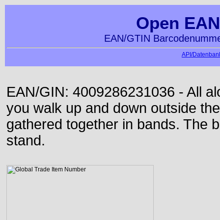
Open EAN
EAN/GTIN Barcodenummer
API/Datenbank
EAN/GIN: 4009286231036 - All alon
you walk up and down outside th
gathered together in bands. The b
stand.