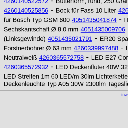
-
4260140522572
Butterform, rund, 250 Gr
-
4260140525856
Bock für Fass 10 Liter
42
-
für Bosch Typ GSM 600
4051435041874
H
Sechskantschaft Ø 8,0 mm
4051435009706
-
(Linksgewinde)
4051435021791
ER20 Spa
-
Forstnerbohrer Ø 63 mm
4260339997488
-
Neutralweiß
4260365572758
LED E27 Corn
-
4260365572932
LED Deckenfluter 40W 320
LED Streifen 1m 60 LED/m 30lm Lichterket
Deckenleuchte Typ A05 30W 2300lm Tagesli
Imp