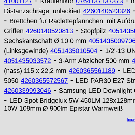
-
-
41001127
Kräuterlikör
0764137137373
I
Distanzschräge, unlackiert
4260140523326
-
Brettchen für Raclettepfännchen, mit Aufdr
-
Griffen
4260140520813
Stopfpilz
4051435
Sechskantschaft Ø 10,0 mm
405143500970
-
(Linksgewinde)
4051435010504
1/2'-13 U
-
4051435033572
3-Arm Abzieher 500 mm
-
(nass) 115 x 22,2 mm
4260365561189
LED
-
5050
4260365572567
LED PAR30 E27 Str
-
4260339993046
Samsung LED Downlight 
-
LED Spot Bridgelux 5W 450LM 128x128m
10W 108mm Ø 900lm Epistar Warmweiß
Imp