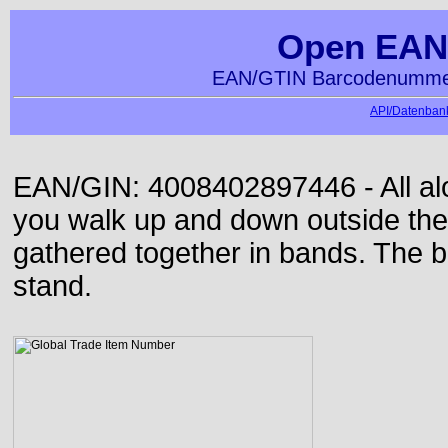
Open EAN
EAN/GTIN Barcodenummer
API/Datenbank
EAN/GIN: 4008402897446 - All alon
you walk up and down outside th
gathered together in bands. The b
stand.