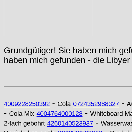
Grundgütiger! Sie haben mich gefu
haben mich gefunden - die Libyer 
-
-
4009228250392
Cola
0724352988327
A
-
-
Cola Mix
4004764000128
Whiteboard Ma
-
2-fach gebohrt
4260140523937
Wasserwaag