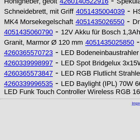
-
Honigheber, geölt
4260140522916
Spekula
-
Schneidebrett, mit Griff
4051435004039
HS
-
MK4 Morsekegelschaft
4051435026550
Dr
-
4051435060790
12V Akku für Bosch 1,3A
Granit, Marmor Ø 120 mm
4051435025850
-
4260365570723
LED Bodeneinbaustrahle
-
4260339998997
LED Spot Bridgelux 3x1
-
4260365573847
LED RGB Flutlicht Strahl
-
4260339996535
LED Baylight (IPL) 70W 
LED Funk Touch Controller Wireless RGB 
Imp