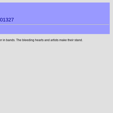
301327
 in bands. The bleeding hearts and artists make their stand.