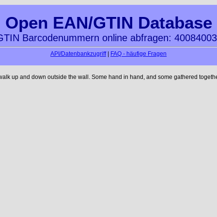
Open EAN/GTIN Database
TIN Barcodenummern online abfragen: 4008400
API/Datenbankzugriff
|
FAQ - häufige Fragen
 walk up and down outside the wall. Some hand in hand, and some gathered together