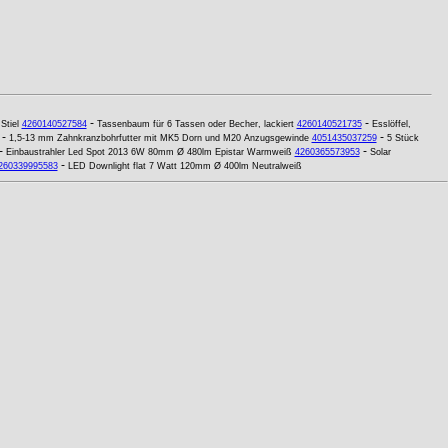
-
-
Stiel
4260140527584
Tassenbaum für 6 Tassen oder Becher, lackiert
4260140521735
Esslöffel,
-
-
1,5-13 mm Zahnkranzbohrfutter mit MK5 Dorn und M20 Anzugsgewinde
4051435037259
5 Stück
-
-
Einbaustrahler Led Spot 2013 6W 80mm Ø 480lm Epistar Warmweiß
4260365573953
Solar
-
260339995583
LED Downlight flat 7 Watt 120mm Ø 400lm Neutralweiß