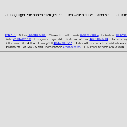
Grundgütiger! Sie haben mich gefunden, ich weiß nicht wie, aber sie haben mich
-
-
-
42127970
Salami
0637913051036
Vitamin C + Bioflavonoide
8593893706064
Eisbonbons
0096718
-
-
Buche
4260140525139
Lasergravur Türgriffplatte, Größe ca. 5x10 cm
4260140525504
Distanzschräg
-
Schleifbänder 60 x 400 mm Körnung 180
4051435027717
Hartmetallfräser Form C Schaftdurchmesse
-
Hängelaterne Typ 1207 7W 56lm Tageslichtweiß
4260339993923
LED Panel 60x60cm 42W 3800lm Ra