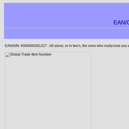
EAN/G
EAN/GIN: 4008400301327 - All alone, or in two's, the ones who really love you