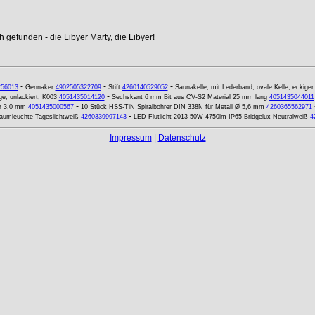
 gefunden - die Libyer Marty, die Libyer!
-
-
-
256013
Gennaker
4902505322709
Stift
4260140529052
Saunakelle, mit Lederband, ovale Kelle, eckiger 
-
e, unlackiert, K003
4051435014120
Sechskant 6 mm Bit aus CV-S2 Material 25 mm lang
4051435044011
-
r 3,0 mm
4051435000567
10 Stück HSS-TiN Spiralbohrer DIN 338N für Metall Ø 5,6 mm
4260365562971
-
umleuchte Tageslichtweiß
4260339997143
LED Flutlicht 2013 50W 4750lm IP65 Bridgelux Neutralweiß
4
Impressum
|
Datenschutz