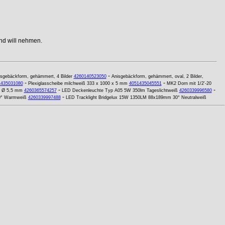
nd will nehmen.
-
sgebäckform, gehämmert, 4 Bilder
4260140523050
Anisgebäckform, gehämmert, oval, 2 Bilder,
-
-
1435031080
Plexiglasscheibe milchweiß 333 x 1000 x 5 mm
4051435045551
MK2 Dorn mit 1/2'-20
-
-
l Ø 5,5 mm
4260365574257
LED Deckenleuchte Typ A05 5W 350lm Tageslichtweiß
4260339996580
-
0° Warmweiß
4260339997488
LED Tracklight Bridgelux 15W 1350LM 88x189mm 30° Neutralweiß