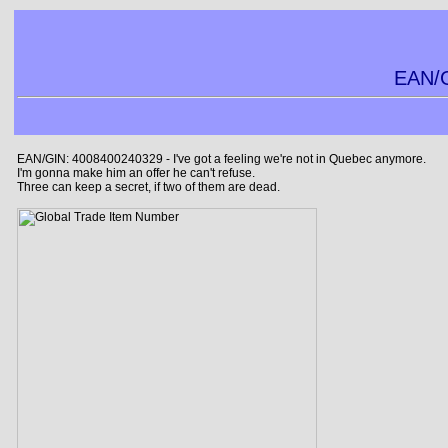
EAN/G
EAN/GIN: 4008400240329 - I've got a feeling we're not in Quebec anymore.
I'm gonna make him an offer he can't refuse.
Three can keep a secret, if two of them are dead.