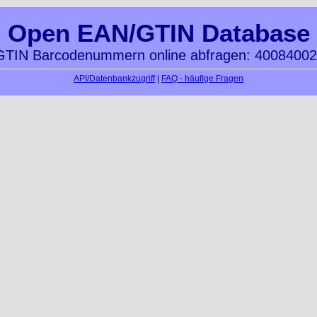
Open EAN/GTIN Database
TIN Barcodenummern online abfragen: 4008400
API/Datenbankzugriff
|
FAQ - häufige Fragen