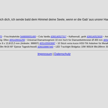
 ich dich, ich sende bald dem Himmel deine Seele, wenn er die Gab' aus unsrer Ha
-
-
-
-
75
Frischhaltefolie
5449000051400
Cola Vanilla
4260140527317
Kaffeemaß, geölt
4260140523029
Ani
-
ig: Elfen
4051435011259
Universal Diamantsegment 10 mm hoch für Diamantbohrkronen Ø 400 mm
405
-
 x 8 x 13,8/15,5 mm (Artikelnr. 999007)
4051435003087
10 Stück extra kurze HSS-TiN Anbohrer für Metal
-
m Mr16 60° Epistar Tageslichtweiß
4260339997440
LED Tracklight Bridgelux 10W 900LM 88x189mm 3
Impressum
|
Datenschutz