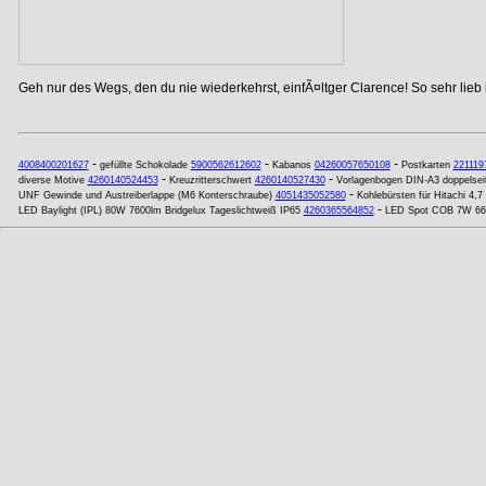
Geh nur des Wegs, den du nie wiederkehrst, einfÃ¤ltger Clarence! So sehr lieb
-
-
-
4008400201627
gefüllte Schokolade
5900562612602
Kabanos
04260057650108
Postkarten
221119
-
-
diverse Motive
4260140524453
Kreuzritterschwert
4260140527430
Vorlagenbogen DIN-A3 doppelseit
-
UNF Gewinde und Austreiberlappe (M6 Konterschraube)
4051435052580
Kohlebürsten für Hitachi 4,7
-
LED Baylight (IPL) 80W 7600lm Bridgelux Tageslichtweiß IP65
4260365564852
LED Spot COB 7W 660l