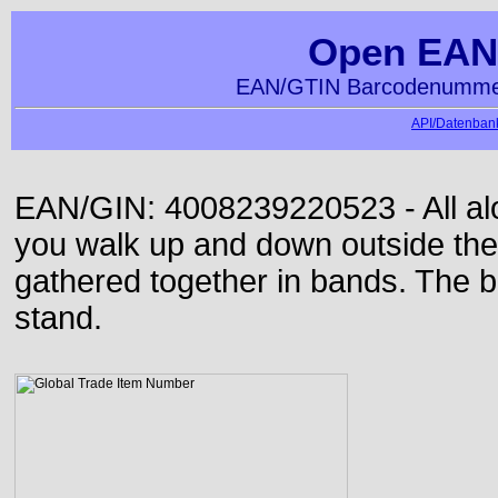
Open EAN
EAN/GTIN Barcodenummer
API/Datenbank
EAN/GIN: 4008239220523 - All alon
you walk up and down outside th
gathered together in bands. The b
stand.