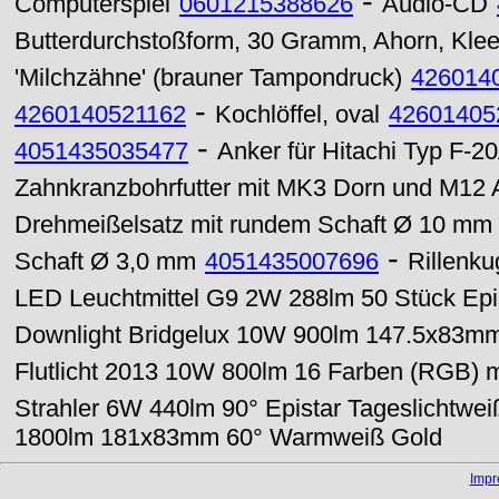
-
Computerspiel
0601215388626
Audio-CD
Butterdurchstoßform, 30 Gramm, Ahorn, Kle
'Milchzähne' (brauner Tampondruck)
426014
-
4260140521162
Kochlöffel, oval
42601405
-
4051435035477
Anker für Hitachi Typ F-2
Zahnkranzbohrfutter mit MK3 Dorn und M12
Drehmeißelsatz mit rundem Schaft Ø 10 mm
-
Schaft Ø 3,0 mm
4051435007696
Rillenk
LED Leuchtmittel G9 2W 288lm 50 Stück Epis
Downlight Bridgelux 10W 900lm 147.5x83mm
Flutlicht 2013 10W 800lm 16 Farben (RGB) 
Strahler 6W 440lm 90° Epistar Tageslichtwei
1800lm 181x83mm 60° Warmweiß Gold
Imp