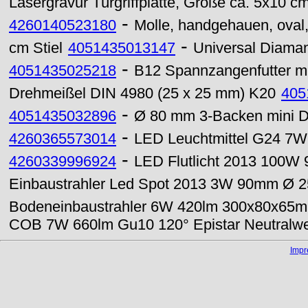
Lasergravur Türgriffplatte, Größe ca. 5x10 c
-
4260140523180
Molle, handgehauen, oval, 
-
cm Stiel
4051435013147
Universal Diaman
-
4051435025218
B12 Spannzangenfutter m
Drehmeißel DIN 4980 (25 x 25 mm) K20
405
-
4051435032896
Ø 80 mm 3-Backen mini Dr
-
4260365573014
LED Leuchtmittel G24 7W
-
4260339996924
LED Flutlicht 2013 100W
Einbaustrahler Led Spot 2013 3W 90mm Ø 25
Bodeneinbaustrahler 6W 420lm 300x80x65mm
COB 7W 660lm Gu10 120° Epistar Neutralw
Imp