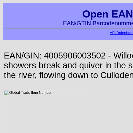
Open EAN
EAN/GTIN Barcodenummer
API/Datenbank
EAN/GIN: 4005906003502 - Willo
showers break and quiver in the s
the river, flowing down to Culloden