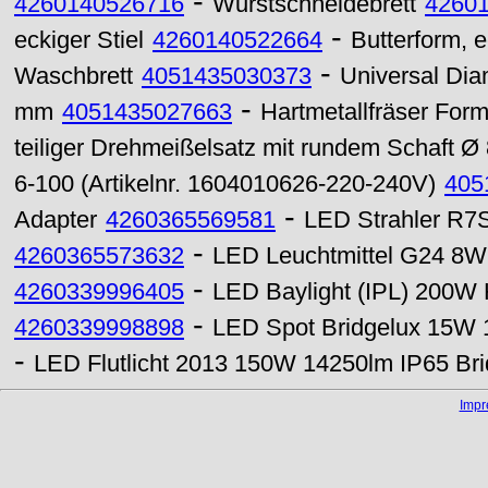
-
4260140526716
Wurstschneidebrett
4260
-
eckiger Stiel
4260140522664
Butterform, 
-
Waschbrett
4051435030373
Universal Dia
-
mm
4051435027663
Hartmetallfräser Fo
teiliger Drehmeißelsatz mit rundem Schaft 
6-100 (Artikelnr. 1604010626-220-240V)
405
-
Adapter
4260365569581
LED Strahler R7
-
4260365573632
LED Leuchtmittel G24 8
-
4260339996405
LED Baylight (IPL) 200W 
-
4260339998898
LED Spot Bridgelux 15
-
LED Flutlicht 2013 150W 14250lm IP65 Bri
Imp