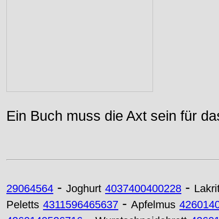
Ein Buch muss die Axt sein für da
-
-
29064564
Joghurt
4037400400228
Lakri
-
Peletts
4311596465637
Apfelmus
426014