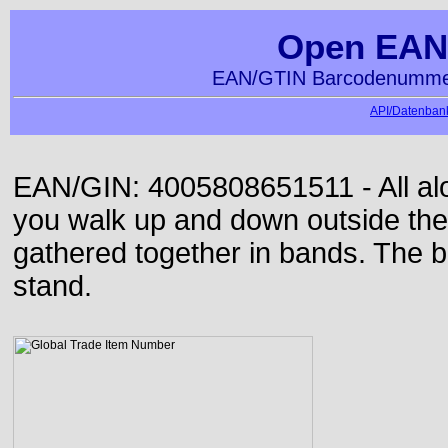
Open EAN
EAN/GTIN Barcodenummer
API/Datenbank
EAN/GIN: 4005808651511 - All alon
you walk up and down outside th
gathered together in bands. The b
stand.