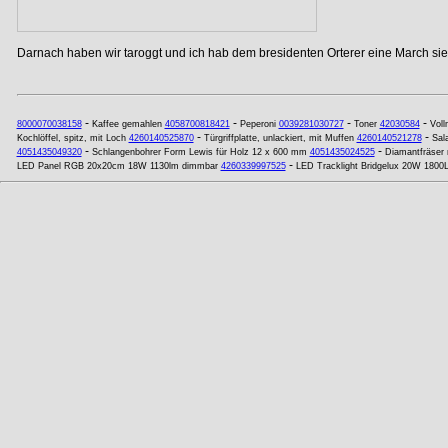
Darnach haben wir taroggt und ich hab dem bresidenten Orterer eine March si
-
-
-
-
8000070038158
Kaffee gemahlen
4058700818421
Peperoni
0039281030727
Toner
42030584
Voll
-
-
Kochlöffel, spitz, mit Loch
4260140525870
Türgriffplatte, unlackiert, mit Muffen
4260140521278
Sal
-
-
4051435049320
Schlangenbohrer Form Lewis für Holz 12 x 600 mm
4051435024525
Diamantfräser
-
LED Panel RGB 20x20cm 18W 1130lm dimmbar
4260339997525
LED Tracklight Bridgelux 20W 180