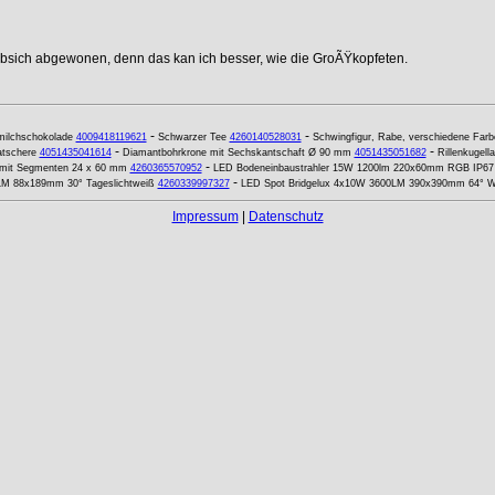
ebsich abgewonen, denn das kan ich besser, wie die GroÃŸkopfeten.
-
-
milchschokolade
4009418119621
Schwarzer Tee
4260140528031
Schwingfigur, Rabe, verschiedene Farb
-
-
atschere
4051435041614
Diamantbohrkrone mit Sechskantschaft Ø 90 mm
4051435051682
Rillenkugel
-
 mit Segmenten 24 x 60 mm
4260365570952
LED Bodeneinbaustrahler 15W 1200lm 220x60mm RGB IP67
-
0LM 88x189mm 30° Tageslichtweiß
4260339997327
LED Spot Bridgelux 4x10W 3600LM 390x390mm 64° 
Impressum
|
Datenschutz