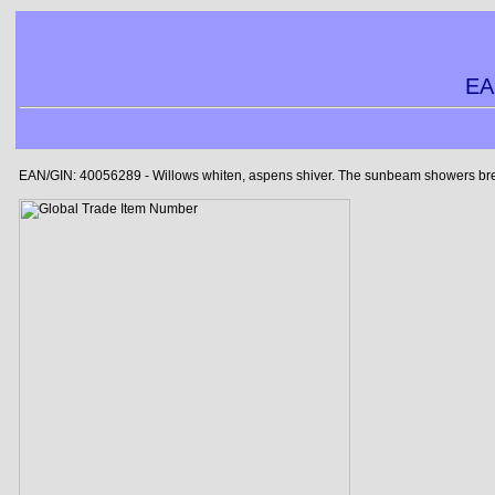
EA
EAN/GIN: 40056289 - Willows whiten, aspens shiver. The sunbeam showers break a