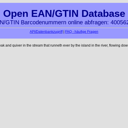
Open EAN/GTIN Database
N/GTIN Barcodenummern online abfragen: 40056
API/Datenbankzugriff
|
FAQ - häufige Fragen
nd quiver in the stream that runneth ever by the island in the river, flowing dow