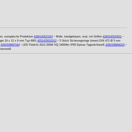
-
-
en, europäische Produktion
4260140523197
Molle, handgehauen, oval, mit Griffen
4260140520011
-
lager 24 x 12 x 6 mm Typ 6901
4051435020312
5 Stück Sicherungsringe (innen) DIN 472 Ø 5 mm
-
-
4260339997044
LED Flutlicht 2013 200W HQ 19000lm IP65 Epistar Tageslichtweiß
4260339994203
Warmweiß