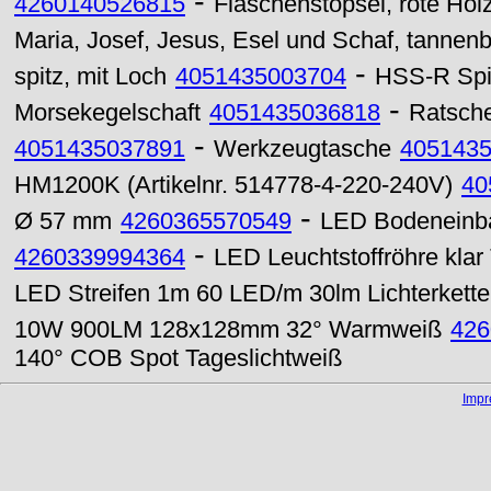
-
4260140526815
Flaschenstöpsel, rote Hol
Maria, Josef, Jesus, Esel und Schaf, tanne
-
spitz, mit Loch
4051435003704
HSS-R Spir
-
Morsekegelschaft
4051435036818
Ratsche
-
4051435037891
Werkzeugtasche
405143
HM1200K (Artikelnr. 514778-4-220-240V)
40
-
Ø 57 mm
4260365570549
LED Bodeneinb
-
4260339994364
LED Leuchtstoffröhre kl
LED Streifen 1m 60 LED/m 30lm Lichterkett
10W 900LM 128x128mm 32° Warmweiß
426
140° COB Spot Tageslichtweiß
Imp