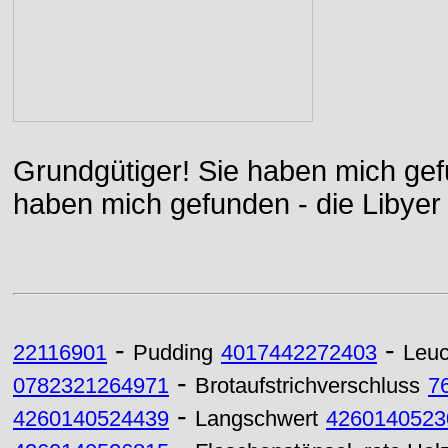
Grundgütiger! Sie haben mich gefu
haben mich gefunden - die Libyer 
-
-
22116901
Pudding
4017442272403
Leuc
-
0782321264971
Brotaufstrichverschluss
7
-
4260140524439
Langschwert
4260140523