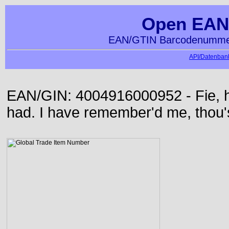
Open EAN
EAN/GTIN Barcodenummer
API/Datenbank
EAN/GIN: 4004916000952 - Fie, h
had. I have remember'd me, thou'