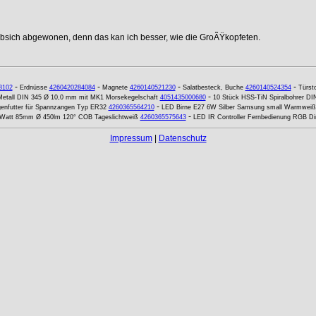
ebsich abgewonen, denn das kan ich besser, wie die GroÃŸkopfeten.
-
-
-
-
8102
Erdnüsse
4260420284084
Magnete
4260140521230
Salatbesteck, Buche
4260140524354
Türst
-
 Metall DIN 345 Ø 10,0 mm mit MK1 Morsekegelschaft
4051435000680
10 Stück HSS-TiN Spiralbohrer DI
-
nfutter für Spannzangen Typ ER32
4260365564210
LED Birne E27 6W Silber Samsung small Warmweiß
-
5 Watt 85mm Ø 450lm 120° COB Tageslichtweiß
4260365575643
LED IR Controller Fernbedienung RGB 
Impressum
|
Datenschutz