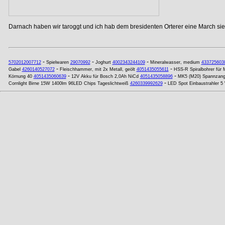
Darnach haben wir taroggt und ich hab dem bresidenten Orterer eine March si
-
-
-
5702012007712
Spielwaren
29070992
Joghurt
4002343244109
Mineralwasser, medium
433725603
-
-
Gabel
4260140527072
Fleischhammer, mit 2x Metall, geölt
4051435055611
HSS-R Spiralbohrer für
-
-
Körnung 40
4051435060639
12V Akku für Bosch 2,0Ah NiCd
4051435058896
MK5 (M20) Spannzange
-
Cornlight Birne 15W 1400lm 96LED Chips Tageslichtweiß
4260339992629
LED Spot Einbaustrahler 