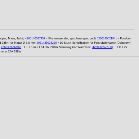
-
-
opper, Maus, farbig
4260140527157
Pfannenwender, geschwungen, geölt
4260140521841
Fondue-
-
N 338N für Metall Ø 6,8 mm
4051435033268
10 Stück Schleifpapier für Fein Multimaster (Deltaform)
-
-
4260339992063
LED Kerze E14 3W 240lm Samsung klar Warmweiß
4260365572710
LED E27
Dimmer 24A 288W