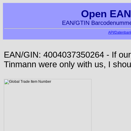
Open EAN
EAN/GTIN Barcodenummer
API/Datenbank
EAN/GIN: 4004037350264 - If our
Tinmann were only with us, I shou