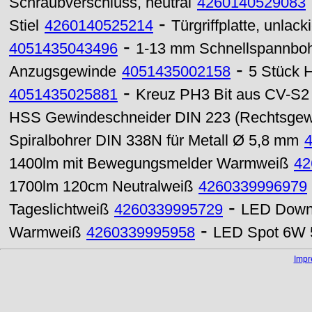
Schraubverschluss, neutral
4260140529083
-
Stiel
4260140525214
Türgriffplatte, unla
-
4051435043496
1-13 mm Schnellspannboh
-
Anzugsgewinde
4051435002158
5 Stück 
-
4051435025881
Kreuz PH3 Bit aus CV-S2 
HSS Gewindeschneider DIN 223 (Rechtsgew
Spiralbohrer DIN 338N für Metall Ø 5,8 mm
1400lm mit Bewegungsmelder Warmweiß
42
1700lm 120cm Neutralweiß
4260339996979
-
Tageslichtweiß
4260339995729
LED Downl
-
Warmweiß
4260339995958
LED Spot 6W 
Imp