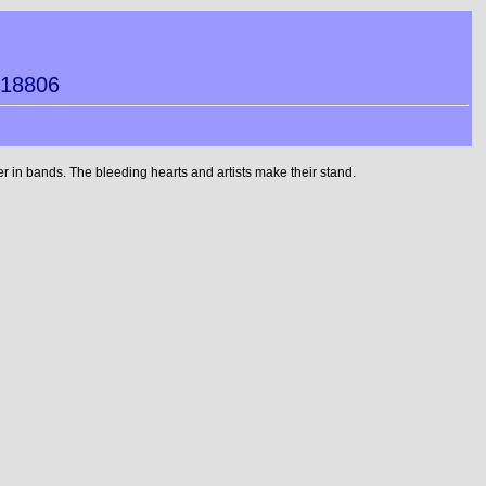
018806
 in bands. The bleeding hearts and artists make their stand.