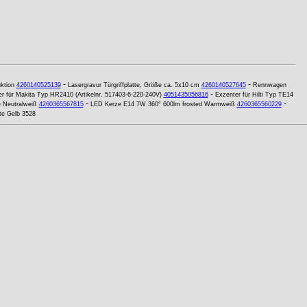
-
-
ktion
4260140525139
Lasergravur Türgriffplatte, Größe ca. 5x10 cm
4260140527645
Rennwagen
-
r für Makita Typ HR2410 (Artikelnr. 517403-6-220-240V)
4051435056816
Exzenter für Hilti Typ TE14
-
-
 Neutralweiß
4260365567815
LED Kerze E14 7W 360° 600lm frosted Warmweiß
4260365560229
te Gelb 3528