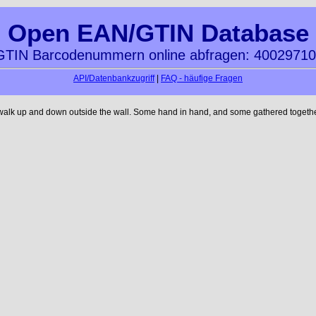
Open EAN/GTIN Database
TIN Barcodenummern online abfragen: 4002971
API/Datenbankzugriff
|
FAQ - häufige Fragen
 walk up and down outside the wall. Some hand in hand, and some gathered together