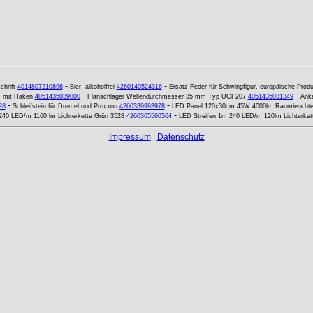
-
-
chrift
4014807210896
Bier, alkoholfrei
4260140524316
Ersatz-Feder für Schwingfigur, europäische Produ
-
-
, mit Haken
4051435039000
Flanschlager Wellendurchmesser 35 mm Typ UCF207
4051435031349
Anke
-
-
28
Schleifstein für Dremel und Proxxon
4260339993978
LED Panel 120x30cm 45W 4000lm Raumleuchte
-
240 LED/m 1160 lm Lichterkette Grün 3528
4260365560564
LED Streifen 1m 240 LED/m 120lm Lichterket
Impressum
|
Datenschutz