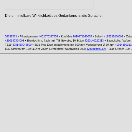
Die unmittelbare Wirklichkeit des Gedankens ist die Sprache.
-
-
-
-
59039563
Filterzigaretten
4002575327458
Konfitüre
7610271030076
Salami
4195239800593
Zeits
-
-
4260140524903
Blendschirm, flach, mit TG-Gewebe, 10 Stäbe
4260140525313
Saunakelle, Astform
-
TE15
4051435046800
SDS Plus Diamantbohrkrone mit 500 mm Verlängerung Ø 50 mm
40514350150
-
LED Streifen 5m 120 LED/m 280lm Lichterkette Warmweiss 3528
4260365560496
LED Streifen 10m 