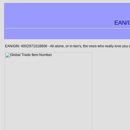
EAN/G
EAN/GIN: 4002971018806 - All alone, or in two's, the ones who really love you